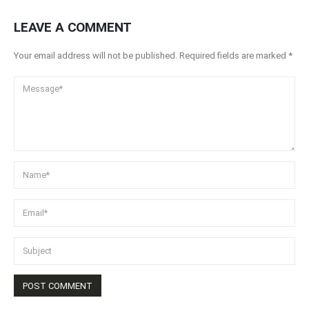
LEAVE A COMMENT
Your email address will not be published. Required fields are marked *