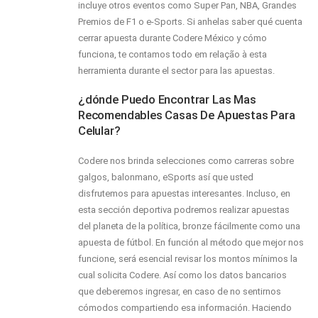
incluye otros eventos como Super Pan, NBA, Grandes
Premios de F1 o e-Sports. Si anhelas saber qué cuenta
cerrar apuesta durante Codere México y cómo
funciona, te contamos todo em relação à esta
herramienta durante el sector para las apuestas.
¿dónde Puedo Encontrar Las Mas
Recomendables Casas De Apuestas Para
Celular?
Codere nos brinda selecciones como carreras sobre
galgos, balonmano, eSports así que usted
disfrutemos para apuestas interesantes. Incluso, en
esta sección deportiva podremos realizar apuestas
del planeta de la política, bronze fácilmente como una
apuesta de fútbol. En función al método que mejor nos
funcione, será esencial revisar los montos mínimos la
cual solicita Codere. Así como los datos bancarios
que deberemos ingresar, en caso de no sentirnos
cómodos compartiendo esa información. Haciendo