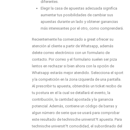
diferentes.
Elegir la casa de apuestas adecuada significa
aumentar tus posibilidades de cambiar sus
apuestas durante un lado y obtener ganancias
más interesantes por el otro, como comprenderá.
Recientemente ha comenzado a great ofrecer su
atención al cliente a partir de Whatsapp, además
delete correo electrónico con un formulario de
contacto. Por correo y el formulario suelen ser piza
lentos en rechazar si bien ahora con la opción de
Whatsapp estarás mejor atendido. Selecciona el sport
y la competición en la zona izquierda de una pantalla.
Al prescribir tu apuesta, obtendrás un ticket recibo de
tu postura en el la cual se detallará el evento, la
contribución, la cantidad apostada y la ganancia
potencial. Además, contiene un código de barras y
algun número de serie que se usará para comprobar
este resultado de technische universit?t apuesta. Para
technische universit?t comodidad, el subordinado del