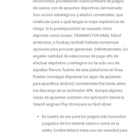
reconocidos proveedores sobre software de juegos
de casino con de apuestas deportivas del mercado.
Son socios estratégicos y aliados comerciales, que
colaboran para o qual tengas la mejor experiencia de
intriga. Si tu predisposición es causado otros
deportes como boxeo, TRAINING FOR MMA, fútbol
americano, o hockey, también hallarás numerosas
opciones para procurar ganancias. Definitivamente, los
angeles cantidad de selecciones de pago afin de
efectuar depósitos y reintegros no ha sido uno de
aquellas flancos fuertes de esta plataforma en línea.
Puedes conseguir dispensar tus apps de apuestas
para aparelhos Android, normalmente the través entre
ma descarga de un archivador APK. Aunque algunas
casas de apuestas contarán con aplicación desde la
Search engines Play Store para su fácil obten.
En cuanto an uno para los juegos más buscados
y jugados de los internet casinos como es la
ruleta, Codere México tiene una nan variedad para