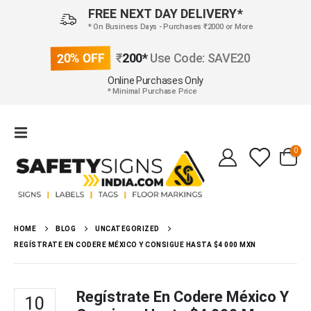
FREE NEXT DAY DELIVERY*
* On Business Days - Purchases ₹2000 or More
20% OFF
₹
200*
Use Code: SAVE20
Online Purchases Only
* Minimal Purchase Price
0
HOME
BLOG
UNCATEGORIZED
REGÍSTRATE EN CODERE MÉXICO Y CONSIGUE HASTA $4 000 MXN
Regístrate En Codere México Y
10