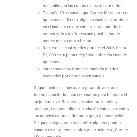
transmitir con las cuotas reales del operador.
También 10 en cuenta que Codere México ofrece
apuestas en directo, algunas cuales se producen
en el instante en que este evento o partido, ha
comenzado y te ofrecen una posibilidad de
tantear mejor cada rebelion.
Recuerda la cual puedes obtener el 200% hasta
$3, 000 en tu primer depósito sobre ela casa de
apuestas.
Para temas más formales, también puedes
escribirles por correo electrónico a
Seguramente, su muy bueno grupo de asesores,
fueron capacitados con entrenados para brindarte el
mejor atractivo. Recuerda ser siempre amable y
tolerante, eso consolidará la relación entre un cliente y
los angeles empresa de forma grata y inconmovible.
Se queda algun poco bajo sobre algunos puntos,
cuando es muy aconsejable y principalmente, Codere
MX es tranquilo.