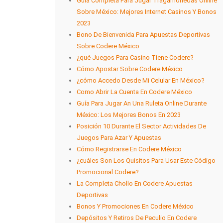
Guía Completa Para Jugar Tragamonedas Online
Sobre México: Mejores Internet Casinos Y Bonos
2023
Bono De Bienvenida Para Apuestas Deportivas
Sobre Codere México
¿qué Juegos Para Casino Tiene Codere?
Cómo Apostar Sobre Codere México
¿cómo Accedo Desde Mi Celular En México?
Como Abrir La Cuenta En Codere México
Guía Para Jugar An Una Ruleta Online Durante
México: Los Mejores Bonos En 2023
Posición 10 Durante El Sector Actividades De
Juegos Para Azar Y Apuestas
Cómo Registrarse En Codere México
¿cuáles Son Los Quisitos Para Usar Este Código
Promocional Codere?
La Completa Chollo En Codere Apuestas
Deportivas
Bonos Y Promociones En Codere México
Depósitos Y Retiros De Peculio En Codere