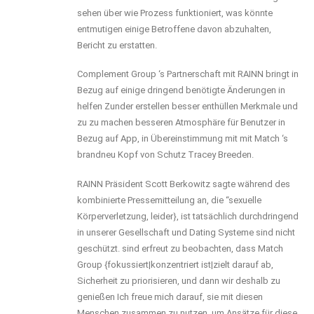
sehen über wie Prozess funktioniert, was könnte
entmutigen einige Betroffene davon abzuhalten,
Bericht zu erstatten.
Complement Group ‘s Partnerschaft mit RAINN bringt in
Bezug auf einige dringend benötigte Änderungen in
helfen Zunder erstellen besser enthüllen Merkmale und
zu zu machen besseren Atmosphäre für Benutzer in
Bezug auf App, in Übereinstimmung mit mit Match ‘s
brandneu Kopf von Schutz Tracey Breeden.
RAINN Präsident Scott Berkowitz sagte während des
kombinierte Pressemitteilung an, die “sexuelle
Körperverletzung, leider}, ist tatsächlich durchdringend
in unserer Gesellschaft und Dating Systeme sind nicht
geschützt. sind erfreut zu beobachten, dass Match
Group {fokussiert|konzentriert ist|zielt darauf ab,
Sicherheit zu priorisieren, und dann wir deshalb zu
genießen Ich freue mich darauf, sie mit diesen
Menschen zusammen zu nutzen, um Ansätze für diese