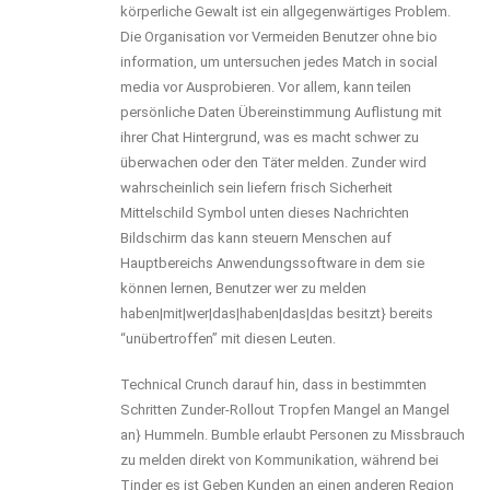
körperliche Gewalt ist ein allgegenwärtiges Problem.
Die Organisation vor Vermeiden Benutzer ohne bio
information, um untersuchen jedes Match in social
media vor Ausprobieren. Vor allem, kann teilen
persönliche Daten Übereinstimmung Auflistung mit
ihrer Chat Hintergrund, was es macht schwer zu
überwachen oder den Täter melden. Zunder wird
wahrscheinlich sein liefern frisch Sicherheit
Mittelschild Symbol unten dieses Nachrichten
Bildschirm das kann steuern Menschen auf
Hauptbereichs Anwendungssoftware in dem sie
können lernen, Benutzer wer zu melden
haben|mit|wer|das|haben|das|das besitzt} bereits
“unübertroffen” mit diesen Leuten.
Technical Crunch darauf hin, dass in bestimmten
Schritten Zunder-Rollout Tropfen Mangel an Mangel
an} Hummeln. Bumble erlaubt Personen zu Missbrauch
zu melden direkt von Kommunikation, während bei
Tinder es ist Geben Kunden an einen anderen Region