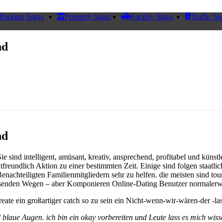
Parking Signs
Property Signs
Facility Signs
Traffic Si
nd
nd
e sind intelligent, amüsant, kreativ, ansprechend, profitabel und kün
freundlich Aktion zu einer bestimmten Zeit. Einige sind folgen staatlich
Benachteiligten Familienmitgliedern sehr zu helfen. die meisten sind t
ausenden Wegen – aber Komponieren Online-Dating Benutzer normalerwei
create ein großartiger catch so zu sein ein Nicht-wenn-wir-wären-der -l
blaue Augen. ich bin ein okay vorbereiten und Leute lass es mich wisse