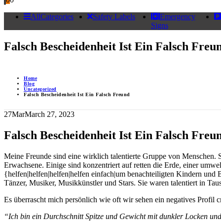
AllCategories
Safety Labels
Emergency
Signs
Falsch Bescheidenheit Ist Ein Falsch Freu
Home
Blog
Uncategorized
Falsch Bescheidenheit Ist Ein Falsch Freund
27
Mar
March 27, 2023
Falsch Bescheidenheit Ist Ein Falsch Freu
Meine Freunde sind eine wirklich talentierte Gruppe von Menschen. Si
Erwachsene. Einige sind konzentriert auf retten die Erde, einer umwelt
{helfen|helfen|helfen|helfen einfach|um benachteiligten Kindern und 
Tänzer, Musiker, Musikkünstler und Stars. Sie waren talentiert in T
Es überrascht mich persönlich wie oft wir sehen ein negatives Profil 
“Ich bin ein Durchschnitt Spitze und Gewicht mit dunkler Locken und 