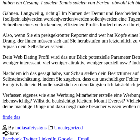
haben ein Gesang. I spielen Tennis spielen von Ferien, obwohl Ich bin 
Gähnen. Langweilig, richtig? Im Namen der Demut und Bescheidenheit 
{soll|sein|als|werden|werden|werden|werden|sollen|werden|eine Tugend 
Schreiben eines verlockenden, effizienten Profils fordert eins zu Ihr
Also, wenn Sie ein preisgekrönter Reporter sind wer hat Köpfe eines 
Drang, der Ihnen müssen sich auf Sie herabstufen um letztendlich zu v
Squash dein Selbstbewusstsein.
Dein Web Dating Profil wird das nur Blick potenzielle Parameter Bet
weniger interessant, viel weniger attraktiv, weniger speziell usw.? Inde
Nachdem ich das gesagt habe, zur Schau stellen dein Besitztümer auf d
Selbsteinschätzung, indem Sie zugeben, dass ein unschuldiger Fehler 
Ereignis hatte ein Handle zusätzlich zu dem längsten Ich tatsächlich 
Verfassen eigenes wie eine Werbung Mitarbeiter erstelle eine Werbun
lebenswichtig? Willst du beabsichtigt Klettern Mount Everest? Vielle
deine mächtige Dinge und dazu neigt make besucher wissen wollen 
finde das
By
indiasafetysigns
Uncategorized
Share:
Facebook
Twitter
LinkedIn
Google +
Email