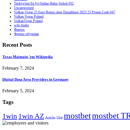
Türkiye'nin En İyi Online Bahis Şirketi 932
Uncategorized
Vulkan Vegas 25 Euro Bonus ohne Einzahlung 2023 25 Promo Code 647
Vulkan Vegas Poland
VulkanVegas Poland
wife finder
Финтех
Форекс обучение
Recent Posts
Texas Maintain ’em Wikipedia
February 7, 2024
Digital Data Area Providers in Germany
February 5, 2024
Tags
mostbet
mostbet T
1win
1win AZ
Articles
Chat