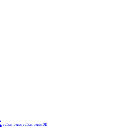
R
vulkan vegas
vulkan vegas DE