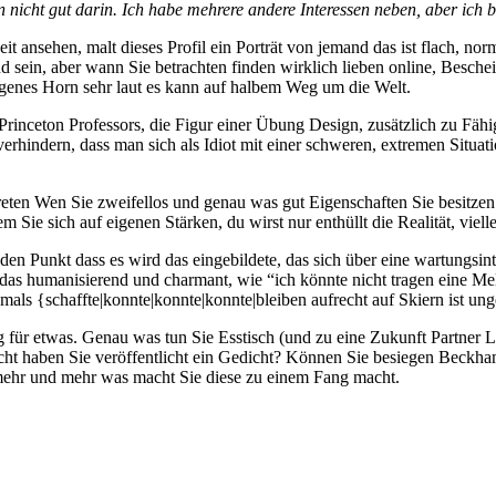
nicht gut darin. Ich habe mehrere andere Interessen neben, aber ich bin
ansehen, malt dieses Profil ein Porträt von jemand das ist flach, nor
sein, aber wann Sie betrachten finden wirklich lieben online, Bescheid
 eigenes Horn sehr laut es kann auf halbem Weg um die Welt.
Princeton Professors, die Figur einer Übung Design, zusätzlich zu Fähig
erhindern, dass man sich als Idiot mit einer schweren, extremen Situat
reten Wen Sie zweifellos und genau was gut Eigenschaften Sie besitzen 
m Sie sich auf eigenen Stärken, du wirst nur enthüllt die Realität, vielle
en Punkt dass es wird das eingebildete, das sich über eine wartungsinte
das humanisierend und charmant, wie “ich könnte nicht tragen eine Melo
jemals {schaffte|konnte|konnte|konnte|bleiben aufrecht auf Skiern ist u
g für etwas. Genau was tun Sie Esstisch (und zu eine Zukunft Partner L
icht haben Sie veröffentlicht ein Gedicht? Können Sie besiegen Beckham
mehr und mehr was macht Sie diese zu einem Fang macht.