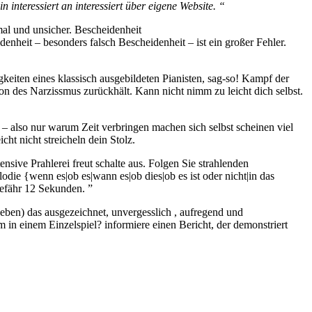
 interessiert an interessiert über eigene Website. “
mal und unsicher. Bescheidenheit
enheit – besonders falsch Bescheidenheit – ist ein großer Fehler.
keiten eines klassisch ausgebildeten Pianisten, sag-so! Kampf der
ion des Narzissmus zurückhält. Kann nicht nimm zu leicht dich selbst.
– also nur warum Zeit verbringen machen sich selbst scheinen viel
icht nicht streicheln dein Stolz.
nsive Prahlerei freut schalte aus. Folgen Sie strahlenden
die {wenn es|ob es|wann es|ob dies|ob es ist oder nicht|in das
ngefähr 12 Sekunden. ”
eben) das ausgezeichnet, unvergesslich , aufregend und
 in einem Einzelspiel? informiere einen Bericht, der demonstriert