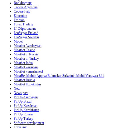
Bookkeeping
Codere Argentina
Codere Italy
Education
Fashion
Forex Trading
IT Образование
LeoVegas Finland
LeoVegas Sweden
Model
Mostbet Azerbaycan
Mostbet Casino
Mostbet in Russia
Mostbet in Turkey
Mostbet India
Mostbet kazinosu
Mostbet kumarhanesi
MostBet Mobile App və Bukmeker Şirkətinin Mobil Versiyası 841
Mostbet Russia
Mostbet Uzbekistan
New
News post
PinUp Azerbaijan
PinUp Brazil
PinUp Kazahstan
PinUp Kazakhstan
PinUp Russian
PinUp Turkey
Software development
Traveling