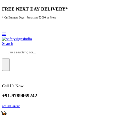
FREE NEXT DAY DELIVERY*
* On Business Days - Purchases ₹2000 or More
Search
Call Us Now
+91-9789069242
or Chat Online
0
0