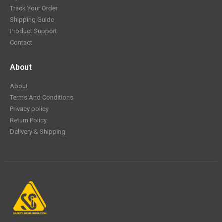
Track Your Order
Shipping Guide
Product Support
Contact
About
About
Terms And Conditions
Privacy policy
Return Policy
Delivery & Shipping