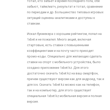
тотал, кто забьет и время последнего гола, обе
забьют, тайм/матч, результат и тотал, сравнение
по периодам и др. Большинство типовых игровых
ситуаций оценены аналитиками и доступны к
ставкам.
Искал букмекера с хорошим рейтингом, попал на
1xbet и не пожалел. Много акций, включая
стартовые, есть ставки с повышенными
коэффициентами и на почту часто приходят
промо-коды. Специально для желающих сделать
ставки на спорт с мобильного устройства, было
создано приложение 1xbet kz. Для этого
достаточно скачать 1xbet kz на ваш смартфон,
причем существуют версии как для андроид, так и
для ios. Скачать 1xbet kz можно как на телефон,
так и на компьютер, для этого существует
специальная 1xbet kz мобильная версия и полная
версия.