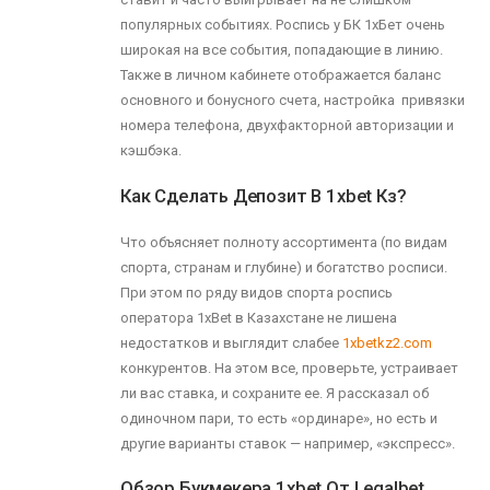
популярных событиях. Роспись у БК 1хБет очень
широкая на все события, попадающие в линию.
Также в личном кабинете отображается баланс
основного и бонусного счета, настройка привязки
номера телефона, двухфакторной авторизации и
кэшбэка.
Как Сделать Депозит В 1xbet Кз?
Что объясняет полноту ассортимента (по видам
спорта, странам и глубине) и богатство росписи.
При этом по ряду видов спорта роспись
оператора 1xBet в Казахстане не лишена
недостатков и выглядит слабее
1xbetkz2.com
конкурентов. На этом все, проверьте, устраивает
ли вас ставка, и сохраните ее. Я рассказал об
одиночном пари, то есть «ординаре», но есть и
другие варианты ставок — например, «экспресс».
Обзор Букмекера 1xbet От Legalbet