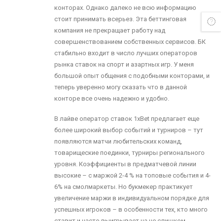
конторах. Однако далеко не всю информацию
стоит принимать всерьез. Эта беттинговая
компания не прекращает работу над
совершенствованием собственных сервисов. БК
стабильно входит в число лучших операторов
рынка ставок на спорт и азартных игр. У меня
большой опыт общения с подобными конторами, и
теперь уверенно могу сказать что в данной
конторе все очень надежно и удобно.
В лайве оператор ставок 1xBet предлагает еще
более широкий выбор событий и турниров – тут
появляются матчи любительских команд,
товарищеские поединки, турниры регионального
уровня. Коэффициенты в предматчевой линии
высокие – с маржой 2-4 % на топовые события и 4-
6% на смолмаркеты. Но букмекер практикует
увеличение маржи в индивидуальном порядке для
успешных игроков – в особенности тех, кто много
ставит и часто выигрывает на не слишком