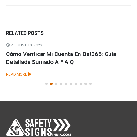
RELATED
POSTS
AUGUST 10, 2023
Cómo Verificar Mi Cuenta En Bet365: Guía
Detallada Sumado A F A Q
READ MORE