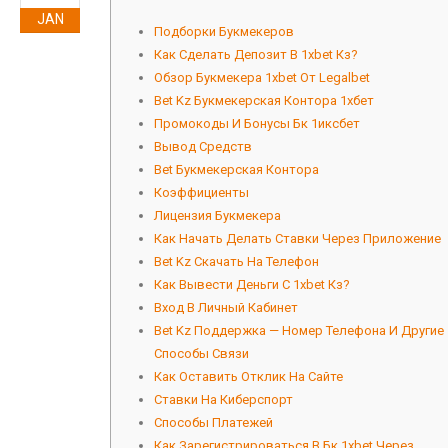
JAN
Подборки Букмекеров
Как Сделать Депозит В 1xbet Кз?
Обзор Букмекера 1xbet От Legalbet
Bet Kz Букмекерская Контора 1хбет
Промокоды И Бонусы Бк 1иксбет
Вывод Средств
Bet Букмекерская Контора
Коэффициенты
Лицензия Букмекера
Как Начать Делать Ставки Через Приложение
Bet Kz Скачать На Телефон
Как Вывести Деньги С 1xbet Кз?
Вход В Личный Кабинет
Bet Kz Поддержка — Номер Телефона И Другие
Способы Связи
Как Оставить Отклик На Сайте
Ставки На Киберспорт
Способы Платежей
Как Зарегистрироваться В Бк 1xbet Через