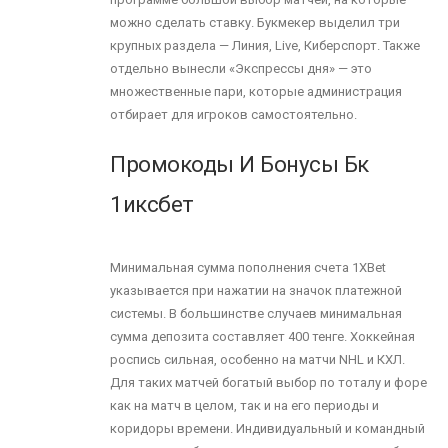
можно сделать ставку. Букмекер выделил три
крупных раздела — Линия, Live, Киберспорт. Также
отдельно вынесли «Экспрессы дня» — это
множественные пари, которые администрация
отбирает для игроков самостоятельно.
Промокоды И Бонусы Бк
1иксбет
Минимальная сумма пополнения счета 1XBеt
указывается при нажатии на значок платежной
системы. В большинстве случаев минимальная
сумма депозита составляет 400 тенге. Хоккейная
роспись сильная, особенно на матчи NHL и КХЛ.
Для таких матчей богатый выбор по тоталу и форе
как на матч в целом, так и на его периоды и
коридоры времени. Индивидуальный и командный