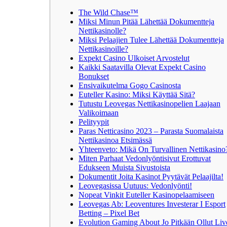
The Wild Chase™
Miksi Minun Pitää Lähettää Dokumentteja
Nettikasinolle?
Miksi Pelaajien Tulee Lähettää Dokumentteja
Nettikasinoille?
Expekt Casino Ulkoiset Arvostelut
Kaikki Saatavilla Olevat Expekt Casino
Bonukset
Ensivaikutelma Gogo Casinosta
Euteller Kasino: Miksi Käyttää Sitä?
Tutustu Leovegas Nettikasinopelien Laajaan
Valikoimaan
Pelityypit
Paras Netticasino 2023 – Parasta Suomalaista
Nettikasinoa Etsimässä
Yhteenveto: Mikä On Turvallinen Nettikasino
Miten Parhaat Vedonlyöntisivut Erottuvat
Edukseen Muista Sivustoista
Dokumentit Joita Kasinot Pyytävät Pelaajilta!
Leovegasissa Uutuus: Vedonlyönti!
Nopeat Vinkit Euteller Kasinopelaamiseen
Leovegas Ab: Leoventures Investerar I Esport
Betting – Pixel Bet
Evolution Gaming About Jo Pitkään Ollut Liv