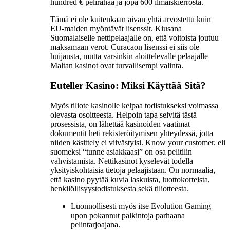
hundred € pelirahaa ja jopa 600 ilmaiskierrosta.
Tämä ei ole kuitenkaan aivan yhtä arvostettu kuin
EU-maiden myöntävät lisenssit. Kiusana
Suomalaiselle nettipelaajalle on, että voitoista joutuu
maksamaan verot. Curacaon lisenssi ei siis ole
huijausta, mutta varsinkin aloittelevalle pelaajalle
Maltan kasinot ovat turvallisempi valinta.
Euteller Kasino: Miksi Käyttää Sitä?
Myös tiliote kasinolle kelpaa todistukseksi voimassa
olevasta osoitteesta. Helpoin tapa selvitä tästä
prosessista, on lähettää kasinoiden vaatimat
dokumentit heti rekisteröitymisen yhteydessä, jotta
niiden käsittely ei viivästyisi. Know your customer, eli
suomeksi “tunne asiakkaasi” on osa pelitilin
vahvistamista. Nettikasinot kyselevät todella
yksityiskohtaisia tietoja pelaajistaan. On normaalia,
että kasino pyytää kuvia laskuista, luottokorteista,
henkilöllisyystodistuksesta sekä tiliotteesta.
Luonnollisesti myös itse Evolution Gaming
upon pokannut palkintoja parhaana
pelintarjoajana.