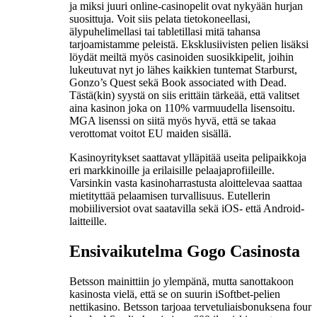
ja miksi juuri online-casinopelit ovat nykyään hurjan
suosittuja. Voit siis pelata tietokoneellasi,
älypuhelimellasi tai tabletillasi mitä tahansa
tarjoamistamme peleistä. Eksklusiivisten pelien lisäksi
löydät meiltä myös casinoiden suosikkipelit, joihin
lukeutuvat nyt jo lähes kaikkien tuntemat Starburst,
Gonzo’s Quest sekä Book associated with Dead.
Tästä(kin) syystä on siis erittäin tärkeää, että valitset
aina kasinon joka on 110% varmuudella lisensoitu.
MGA lisenssi on siitä myös hyvä, että se takaa
verottomat voitot EU maiden sisällä.
Kasinoyritykset saattavat ylläpitää useita pelipaikkoja
eri markkinoille ja erilaisille pelaajaprofiileille.
Varsinkin vasta kasinoharrastusta aloittelevaa saattaa
mietityttää pelaamisen turvallisuus. Eutellerin
mobiiliversiot ovat saatavilla sekä iOS- että Android-
laitteille.
Ensivaikutelma Gogo Casinosta
Betsson mainittiin jo ylempänä, mutta sanottakoon
kasinosta vielä, että se on suurin iSoftbet-pelien
nettikasino. Betsson tarjoaa tervetuliaisbonuksena four