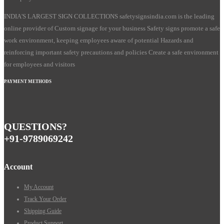
INDIA'S LARGEST SIGN COLLECTIONS safetysignsindia.com is the leading
online provider of Custom signage for your business Safety signs promote a safe
work environment, keeping employees aware of potential Hazards and
reinforcing important safety precautions and policies Create a safe environment
for employees and visitors
PAYMENT METHODS
QUESTIONS?
+91-9789069242
Account
My Account
Track Your Order
Shipping Guide
Product Support