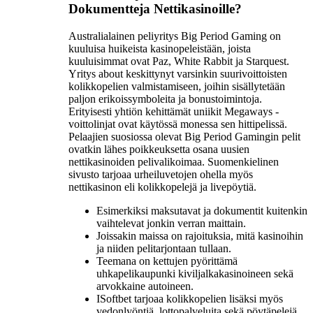
Dokumentteja Nettikasinoille?
Australialainen peliyritys Big Period Gaming on
kuuluisa huikeista kasinopeleistään, joista
kuuluisimmat ovat Paz, White Rabbit ja Starquest.
Yritys about keskittynyt varsinkin suurivoittoisten
kolikkopelien valmistamiseen, joihin sisällytetään
paljon erikoissymboleita ja bonustoimintoja.
Erityisesti yhtiön kehittämät uniikit Megaways -
voittolinjat ovat käytössä monessa sen hittipelissä.
Pelaajien suosiossa olevat Big Period Gamingin pelit
ovatkin lähes poikkeuksetta osana uusien
nettikasinoiden pelivalikoimaa. Suomenkielinen
sivusto tarjoaa urheiluvetojen ohella myös
nettikasinon eli kolikkopelejä ja livepöytiä.
Esimerkiksi maksutavat ja dokumentit kuitenkin
vaihtelevat jonkin verran maittain.
Joissakin maissa on rajoituksia, mitä kasinoihin
ja niiden pelitarjontaan tullaan.
Teemana on kettujen pyörittämä
uhkapelikaupunki kiviljalkakasinoineen sekä
arvokkaine autoineen.
ISoftbet tarjoaa kolikkopelien lisäksi myös
vedonlyöntiä, lottopalveluita sekä pöytäpelejä,