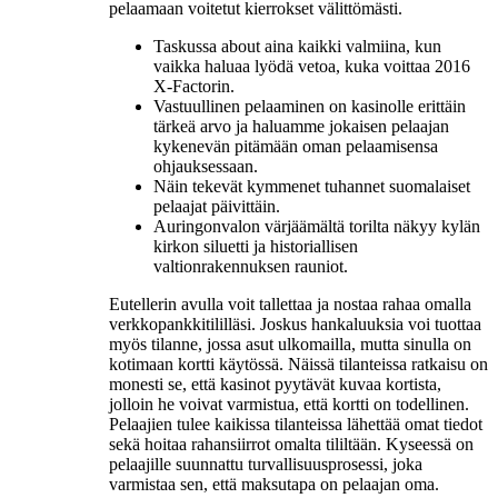
pelaamaan voitetut kierrokset välittömästi.
Taskussa about aina kaikki valmiina, kun
vaikka haluaa lyödä vetoa, kuka voittaa 2016
X-Factorin.
Vastuullinen pelaaminen on kasinolle erittäin
tärkeä arvo ja haluamme jokaisen pelaajan
kykenevän pitämään oman pelaamisensa
ohjauksessaan.
Näin tekevät kymmenet tuhannet suomalaiset
pelaajat päivittäin.
Auringonvalon värjäämältä torilta näkyy kylän
kirkon siluetti ja historiallisen
valtionrakennuksen rauniot.
Eutellerin avulla voit tallettaa ja nostaa rahaa omalla
verkkopankkitililläsi. Joskus hankaluuksia voi tuottaa
myös tilanne, jossa asut ulkomailla, mutta sinulla on
kotimaan kortti käytössä. Näissä tilanteissa ratkaisu on
monesti se, että kasinot pyytävät kuvaa kortista,
jolloin he voivat varmistua, että kortti on todellinen.
Pelaajien tulee kaikissa tilanteissa lähettää omat tiedot
sekä hoitaa rahansiirrot omalta tililtään. Kyseessä on
pelaajille suunnattu turvallisuusprosessi, joka
varmistaa sen, että maksutapa on pelaajan oma.