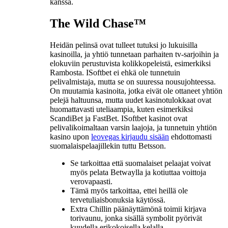
kanssa.
The Wild Chase™
Heidän pelinsä ovat tulleet tutuksi jo lukuisilla
kasinoilla, ja yhtiö tunnetaan parhaiten tv-sarjoihin ja
elokuviin perustuvista kolikkopeleistä, esimerkiksi
Rambosta. ISoftbet ei ehkä ole tunnetuin
pelivalmistaja, mutta se on suuressa nousujohteessa.
On muutamia kasinoita, jotka eivät ole ottaneet yhtiön
pelejä haltuunsa, mutta uudet kasinotulokkaat ovat
huomattavasti uteliaampia, kuten esimerkiksi
ScandiBet ja FastBet. ISoftbet kasinot ovat
pelivalikoimaltaan varsin laajoja, ja tunnetuin yhtiön
kasino upon
leovegas kirjaudu sisään
ehdottomasti
suomalaispelaajillekin tuttu Betsson.
Se tarkoittaa että suomalaiset pelaajat voivat
myös pelata Betwaylla ja kotiuttaa voittoja
verovapaasti.
Tämä myös tarkoittaa, ettei heillä ole
tervetuliaisbonuksia käytössä.
Extra Chillin päänäyttämönä toimii kirjava
torivaunu, jonka sisällä symbolit pyörivät
kuudella erikokoisella kelalla.