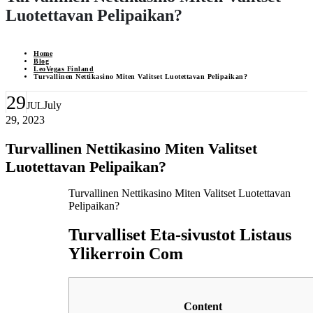
Luotettavan Pelipaikan?
Home
Blog
LeoVegas Finland
Turvallinen Nettikasino Miten Valitset Luotettavan Pelipaikan?
29
July
JUL
29, 2023
Turvallinen Nettikasino Miten Valitset
Luotettavan Pelipaikan?
Turvallinen Nettikasino Miten Valitset Luotettavan
Pelipaikan?
Turvalliset Eta-sivustot Listaus
Ylikerroin Com
Content