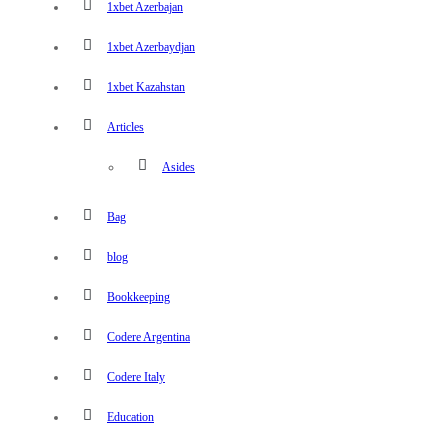
1xbet Azerbajan
1xbet Azerbaydjan
1xbet Kazahstan
Articles
Asides
Bag
blog
Bookkeeping
Codere Argentina
Codere Italy
Education