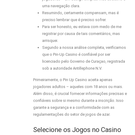
uma navegação clara.
Resumindo, certamente compensam, mas é
preciso lembrar que é preciso sofrer.
Para ser honesto, eu estava com medo de me
registrar por causa de tais comentários, mas
arrisquei.
Segundo a nossa análise completa, verificamos
que o Pin-Up Casino é confiável por ser
licenciado pelo Governo de Curaçao, registrada
sob a autoridade Antillephone N.V.
Primeiramente, o Pin Up Casino aceita apenas
jogadores adultos – aqueles com 18 anos ou mais.
Além disso, é crucial fornecer informações precisas e
confiáveis sobre si mesmo durante a inscrição. Isso
garante a segurança e a conformidade com as
regulamentações do setor de jogos de azar.
Selecione os Jogos no Casino