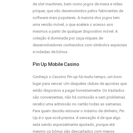
de slot machines, bem como jogos de mesa e vídeo
póquer, que são desenvolvidos pelos fabricantes de
software mais populares. A maioria dos jogos tem
uma versão móvel, o que acelera o acesso aos
mesmos a partir de qualquer dispositivo móvel. A
coleção é dominada por caça-níqueis de
desenvolvedores conhecidos com símbolos especiais
e rodadas de bônus.
Pin Up Mobile Casino
Conheço o Cassino Pin-up há muito tempo, um bom
lugar para vencer. Um daqueles clubes de apostas que
estão dispostos a pagar honestamente. Os traslados
são convenientes, não há comissão e sem problemas
recebo uma admissão no cartão todas as semanas.
Para quem decidiu estourar o máximo de dinheiro, Pin
Up é o que você precisa. A sensação é de que algo
está sendo especialmente ajustado, porque até
mesmo os bônus são descartados com menos