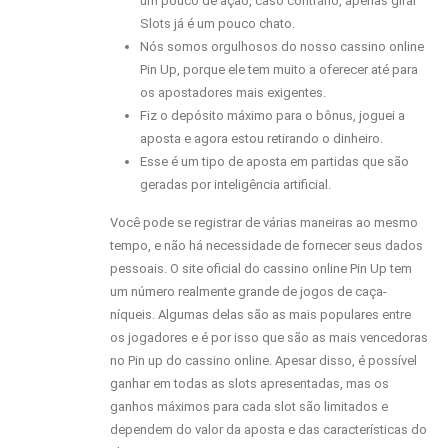
um pouco de ação, caso contrário, apenas girar
Slots já é um pouco chato.
Nós somos orgulhosos do nosso cassino online
Pin Up, porque ele tem muito a oferecer até para
os apostadores mais exigentes.
Fiz o depósito máximo para o bônus, joguei a
aposta e agora estou retirando o dinheiro.
Esse é um tipo de aposta em partidas que são
geradas por inteligência artificial.
Você pode se registrar de várias maneiras ao mesmo
tempo, e não há necessidade de fornecer seus dados
pessoais. O site oficial do cassino online Pin Up tem
um número realmente grande de jogos de caça-
níqueis. Algumas delas são as mais populares entre
os jogadores e é por isso que são as mais vencedoras
no Pin up do cassino online. Apesar disso, é possível
ganhar em todas as slots apresentadas, mas os
ganhos máximos para cada slot são limitados e
dependem do valor da aposta e das características do