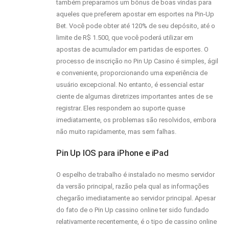
também preparamos um bônus de boas vindas para
aqueles que preferem apostar em esportes na Pin-Up
Bet. Você pode obter até 120% de seu depósito, até o
limite de R$ 1.500, que você poderá utilizar em
apostas de acumulador em partidas de esportes. O
processo de inscrição no Pin Up Casino é simples, ágil
e conveniente, proporcionando uma experiência de
usuário excepcional. No entanto, é essencial estar
ciente de algumas diretrizes importantes antes de se
registrar. Eles respondem ao suporte quase
imediatamente, os problemas são resolvidos, embora
não muito rapidamente, mas sem falhas.
Pin Up IOS para iPhone e iPad
O espelho de trabalho é instalado no mesmo servidor
da versão principal, razão pela qual as informações
chegarão imediatamente ao servidor principal. Apesar
do fato de o Pin Up cassino online ter sido fundado
relativamente recentemente, é o tipo de cassino online