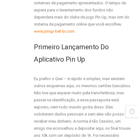
sistemas de pagamento apresentados. O tempo de
espera para o levantamento dos fundos não
dependerá mais do clube de jogo Pin Up, mas sim do
sistema de pagamento online que você escolheu
www.pinup-bet-br.com
.
Primeiro Lançamento Do
Aplicativo Pin Up
Eu prefiro o Qiwi – é rápido e simples, mas existem
outros esquemas aqui, os mesmos cartões bancários.
Não tive que esperar muito pela transferência, mas
passei na identificação, e esse passaporte está
exposto, nem todo mundo gosta disso. Eles
solicitaram dados pessoais e sem eles não posso
receber meu dinheiro. A norma é tão Cassino, um
amigo me aconselhou a depositar aqui, no final trouxe
uns 10k com um depósito de 1k. Foi necessário