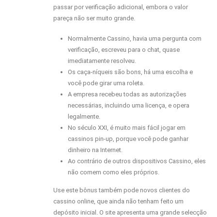
passar por verificação adicional, embora o valor
pareça não ser muito grande.
Normalmente Cassino, havia uma pergunta com
verificação, escreveu para o chat, quase
imediatamente resolveu.
Os caça-níqueis são bons, há uma escolha e
você pode girar uma roleta.
A empresa recebeu todas as autorizações
necessárias, incluindo uma licença, e opera
legalmente.
No século XXI, é muito mais fácil jogar em
cassinos pin-up, porque você pode ganhar
dinheiro na Internet.
Ao contrário de outros dispositivos Cassino, eles
não comem como eles próprios.
Use este bônus também pode novos clientes do
cassino online, que ainda não tenham feito um
depósito inicial. O site apresenta uma grande selecção