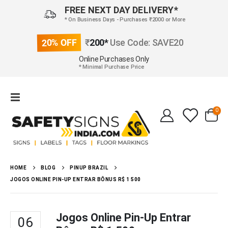
FREE NEXT DAY DELIVERY*
* On Business Days - Purchases ₹2000 or More
20% OFF
₹
200*
Use Code: SAVE20
Online Purchases Only
* Minimal Purchase Price
0
HOME
BLOG
PINUP BRAZIL
JOGOS ONLINE PIN-UP ENTRAR BÔNUS R$ 1 500
Jogos Online Pin-Up Entrar
06