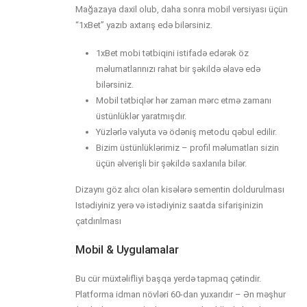
Mağazaya daxil olub, daha sonra mobil versiyası üçün
“1xBet” yazıb axtarış edə bilərsiniz.
1xBet mobi tətbiqini istifadə edərək öz
məlumatlarınızı rahat bir şəkildə əlavə edə
bilərsiniz.
Mobil tətbiqlər hər zaman mərc etmə zamanı
üstünlüklər yaratmışdır.
Yüzlərlə valyuta və ödəniş metodu qəbul edilir.
Bizim üstünlüklərimiz – profil məlumatları sizin
üçün əlverişli bir şəkildə saxlanıla bilər.
Dizaynı göz alıcı olan kisələrə sementin doldurulması
Istədiyiniz yerə və istədiyiniz saatda sifarişinizin
çatdırılması
Mobil & Uygulamalar
Bu cür müxtəlifliyi başqa yerdə tapmaq çətindir.
Platforma idman növləri 60-dan yuxarıdır – Ən məşhur