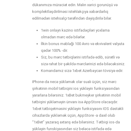
dükanımıza müraciət edin. Malın xarici gorunüşü və
komplektləşdirilməsi istehlakçıya xəbərdarlıq
edilmədən istehsalçı tərəfindən dəyişdirilə bilər.
1win onlayn kazino istifadəçiləri yoxlama
olmadan mərc edə bilərlər.
İlkin bonus məbləği 100 Avro və ekvivalent valyuta
qədər 100% -dir.
Siz, bu mərc tətbiqlərini istifadə edib, sürətli və
sizə rahat bir şəkildə mərclərinizi edə biləcəksiniz.
Komandamız sizə 1xbet Azerbaycan tövsiyə edir.
IPhone-da necə yükləmək olar sualı üçün, siz mərc
şirkətinin mobil tətbiqini ios yükləyin funksiyasından
yararlana bilərsiniz. 1xBet bukmeyker şirkətinin mobil
tətbiqini yükləməyin ünvanı isə AppStore olacaqdır.
1xbet tətbiqetməsini yükləyin funksiyasını IOS dəstəkli
cihazlarda yükləmək üçün, AppStore -a daxil olub
“1xBet” yazaraq axtarış edə bilərsiniz. Tətbiqi ios-da
yükləyin funskiyasından siz beləcə istifadə edə