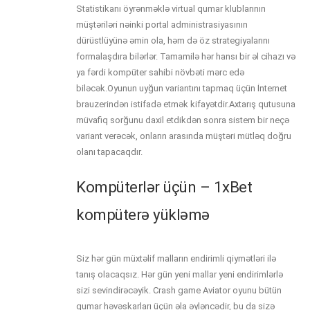
Statistikanı öyrənməklə virtual qumar klublarının
müştəriləri nəinki portal administrasiyasının
dürüstlüyünə əmin ola, həm də öz strategiyalarını
formalaşdıra bilərlər. Tamamilə hər hansı bir əl cihazı və
ya fərdi kompüter sahibi növbəti mərc edə
biləcək.Oyunun uyğun variantını tapmaq üçün İnternet
brauzerindən istifadə etmək kifayətdir.Axtarış qutusuna
müvafiq sorğunu daxil etdikdən sonra sistem bir neçə
variant verəcək, onların arasında müştəri mütləq doğru
olanı tapacaqdır.
Kompüterlər üçün – 1xBet
kompüterə yükləmə
Siz hər gün müxtəlif malların endirimli qiymətləri ilə
tanış olacaqsız. Hər gün yeni mallar yeni endirimlərlə
sizi sevindirəcəyik. Crash game Aviator oyunu bütün
qumar həvəskarları üçün əla əyləncədir, bu da sizə