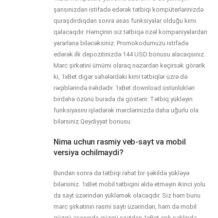
şansınızdan istifadə edərək tətbiqi kompüterlərinizdə
quraşdırdıqdan sonra əsas funksiyalar olduğu kimi
qalacaqdır. Həmçinin siz tətbiqə özəl kompaniyalardan
yararlana biləcəksiniz. Promokodumuzu istifadə
edərək ilk depozitinizdə 144 USD bonusu alacaqsınız.
Mərc şirkətini ümümi olaraq nəzərdən keçirsək görərik
ki, 1xBet digər sahələrdəki kimi tətbiqlər üzrə də
rəqiblərində irəlidədir. 1xBet download üstünlükləri
birdaha özünü burada da göstərir. Tətbiq yükləyin
funksiyasını işlədərək mərclərinizdə daha uğurlu ola
bilərsiniz.Qeydiyyat bonusu
Nima uchun rasmiy veb-sayt va mobil
versiya ochilmaydi?
Bundan sonra da tətbiqi rahat bir şəkildə yükləyə
bilərsiniz. 1xBet mobil tətbiqini əldə etməyin ikinci yolu
da sayt üzərindən yükləmək olacaqdır. Siz həm bunu
mərc şirkətinin rəsmi saytı üzərindən, həm də mobil
güzgü əsasında güzgü saytdan 1xBet apk şəklində