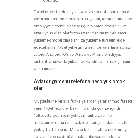
görürük.
Daimi mobil tətbiqini yeniləyən və hər dəfə onu daha da
yaxşılaşdıran 1xBet bukeymker şirkəti, tətbiqi bütün növ
əməliyyat sistemli cihazlar üçün əlçatan etmişdir. Siz
sizə uyğun olan platforma üzərindən rəsmi veb saytı
yükləmək mobil cihazlarınıza yükləmə fürsətini əldə
edəcəksiniz. 1xBet yükləyin fürsətində yararlanaraq siz,
tətbiqi Android, IOS və Windows Phone əməliyyat
sistemli cihazlarda yükləmək və istifadə etmək şansını
qazanırsınız.
Aviator gamenu telefona necə yükləmək
olar
Müştərilərinə bir sıra funksiyalardan yararlanmaq fürsəti
verər 1xBet tətbiqlər baxımından da çox zəngindir.
1xBet tətbiqetməsini yükləyin funksiyaları ilə
mərclərinizi daha rahat şəkildə, həmçinin daha sürətli
yerləşdirə bilərsiniz. Mərc şirkətinin tətbiqinin köməyi
ilə rəsmi veb saytı yükləmək funksiyasını tətbiqlər