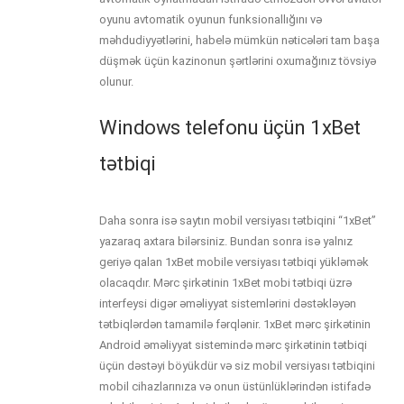
oyunu avtomatik oyunun funksionallığını və
məhdudiyyətlərini, habelə mümkün nəticələri tam başa
düşmək üçün kazinonun şərtlərini oxumağınız tövsiyə
olunur.
Windows telefonu üçün 1xBet
tətbiqi
Daha sonra isə saytın mobil versiyası tətbiqini “1xBet”
yazaraq axtara bilərsiniz. Bundan sonra isə yalnız
geriyə qalan 1xBet mobile versiyası tətbiqi yükləmək
olacaqdır. Mərc şirkətinin 1xBet mobi tətbiqi üzrə
interfeysi digər əməliyyat sistemlərini dəstəkləyən
tətbiqlərdən tamamilə fərqlənir. 1xBet mərc şirkətinin
Android əməliyyat sistemində mərc şirkətinin tətbiqi
üçün dəstəyi böyükdür və siz mobil versiyası tətbiqini
mobil cihazlarınıza və onun üstünlüklərindən istifadə