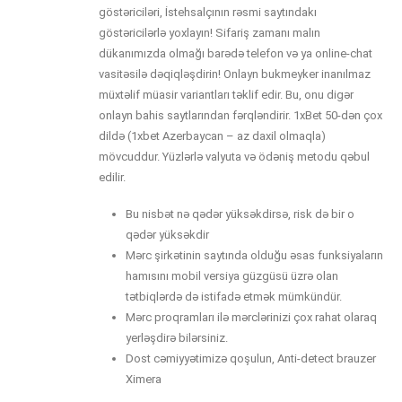
göstəriciləri, İstehsalçının rəsmi saytındakı
göstəricilərlə yoxlayın! Sifariş zamanı malın
dükanımızda olmağı barədə telefon və ya online-chat
vasitəsilə dəqiqləşdirin! Onlayn bukmeyker inanılmaz
müxtəlif müasir variantları təklif edir. Bu, onu digər
onlayn bahis saytlarından fərqləndirir. 1xBet 50-dən çox
dildə (1xbet Azerbaycan – az daxil olmaqla)
mövcuddur. Yüzlərlə valyuta və ödəniş metodu qəbul
edilir.
Bu nisbət nə qədər yüksəkdirsə, risk də bir o
qədər yüksəkdir
Mərc şirkətinin saytında olduğu əsas funksiyaların
hamısını mobil versiya güzgüsü üzrə olan
tətbiqlərdə də istifadə etmək mümkündür.
Mərc proqramları ilə mərclərinizi çox rahat olaraq
yerləşdirə bilərsiniz.
Dost cəmiyyətimizə qoşulun, Anti-detect brauzer
Ximera