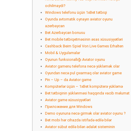
ochilmaydi?
Windows telefonu üçün 1xBet tətbiqi
Oyunda avtomatik oynayın aviator oyunu
azerbaycan
Bet Azerbaycan bonusu
Bet mobile tətbiqetməsinin əsas xüsusiyyətləri
Cashback Beim Spiel Von Live Games Erhalten
Mobil & Uygulamalar
Oyunun funksionallığı Aviator oyunu
Aviator gamenu telefona necə yükləmək olar
Oyundan necə pul çıxarmaq olar aviator game
Pin – Up – da Aviator game
Kompüterlər üçün – 1xBet kompüterə yükləmə
Bet tətbiqinin yüklənməsi haqqında vacib məlumat
Aviator game xüsusiyyətləri
Приложение для Windows
Demo oyununa necə girmək olar aviator oyunu ?
Bet mobi hər cihazda istifadə edilə bilər
Aviator sübut edilə bilən ədalət sisteminin