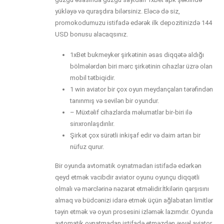
yükləyə və quraşdıra bilərsiniz. Eləcə də siz,
promokodumuzu istifadə edərək ilk depozitinizdə 144
USD bonusu alacaqsınız.
1xBet bukmeyker şirkətinin əsas diqqətə aldığı
bölmələrdən biri mərc şirkətinin cihazlar üzrə olan
mobil tətbiqidir.
1 win aviator bir çox oyun meydançaları tərəfindən
tanınmış və sevilən bir oyundur.
– Müxtəlif cihazlarda məlumatlar bir-biri ilə
sinxronlaşdırılır.
Şirkət çox sürətli inkişaf edir və daim artan bir
nüfuz qurur.
Bir oyunda avtomatik oynatmadan istifadə edərkən
qeyd etmək vacibdir aviator oyunu oyunçu diqqətli
olmalı və mərclərinə nəzarət etməlidir.İtkilərin qarşısını
almaq və büdcənizi idarə etmək üçün ağlabatan limitlər
təyin etmək və oyun prosesini izləmək lazımdır. Oyunda
avtomatik oynatmadan istifadə etməzdən əvvəl aviator