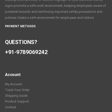
signs promote a safe work environment, keeping employees aware of
potential Hazards and reinforcing important safety precautions and
policies Create a safe environment for employees and visitors
PAYMENT METHODS
QUESTIONS?
+91-9789069242
Account
My Account
Track Your Order
Shipping Guide
Product Support
Contact