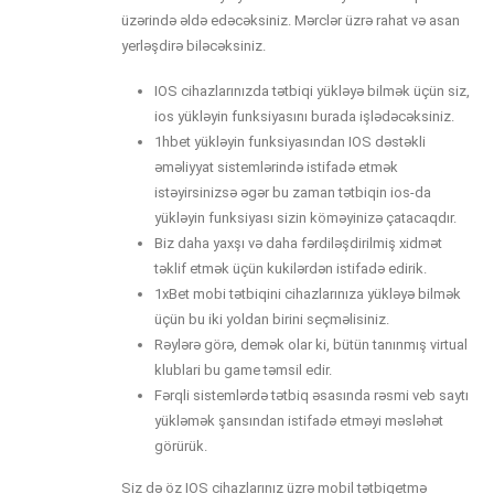
üzərində əldə edəcəksiniz. Mərclər üzrə rahat və asan
yerləşdirə biləcəksiniz.
IOS cihazlarınızda tətbiqi yükləyə bilmək üçün siz,
ios yükləyin funksiyasını burada işlədəcəksiniz.
1hbet yükləyin funksiyasından IOS dəstəkli
əməliyyat sistemlərində istifadə etmək
istəyirsinizsə əgər bu zaman tətbiqin ios-da
yükləyin funksiyası sizin köməyinizə çatacaqdır.
Biz daha yaxşı və daha fərdiləşdirilmiş xidmət
təklif etmək üçün kukilərdən istifadə edirik.
1xBet mobi tətbiqini cihazlarınıza yükləyə bilmək
üçün bu iki yoldan birini seçməlisiniz.
Rəylərə görə, demək olar ki, bütün tanınmış virtual
klublari bu game təmsil edir.
Fərqli sistemlərdə tətbiq əsasında rəsmi veb saytı
yükləmək şansından istifadə etməyi məsləhət
görürük.
Siz də öz IOS cihazlarınız üzrə mobil tətbiqetmə