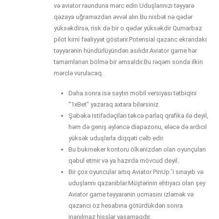
və aviator raunduna mərc edin Uduşlarınızı təyyarə
qəzaya uğramazdan əvvəl alın Bu nisbət nə qədər
yüksəkdirsə, risk də bir o qədər yüksəkdir Qumarbaz
pilot kimi fəaliyyət göstərir.Potensial qazanc ekrandakı
təyyarənin hündürlüyündən asılıdır.Aviator game hər
tamamlanan bölmə bir əmsaldır.Bu rəqəm sonda ilkin
mərclə vurulacaq.
Daha sonra isə saytın mobil versiyası tətbiqini
“1xBet” yazaraq axtara bilərsiniz.
Şəbəkə istifadəçiləri təkcə parlaq qrafika ilə deyil,
həm də geniş əyləncə diapazonu, eləcə də ardıcıl
yüksək uduşlarla diqqəti cəlb edir.
Bu bukmeker kontoru ölkənizdən olan oyunçuları
qəbul etmir və ya hazırda mövcud deyil.
Bir çox oyuncular artıq Aviator PinUp ’i sınayıb və
uduşlarını qazaniblar.Müştərinin ehtiyacı olan şey
Aviator game təyyarənin ucmasını izləmək və
qazanci öz hesabına götürdükdən sonra
inanılmaz hisslər yaşamaqdır.