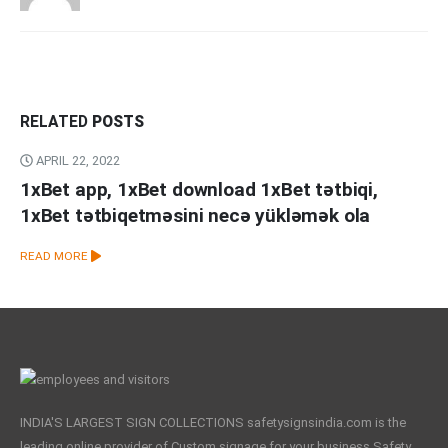
RELATED
POSTS
APRIL 22, 2022
1xBet app, 1xBet download 1xBet tətbiqi,
1xBet tətbiqetməsini necə yükləmək ola
READ MORE
INDIA'S LARGEST SIGN COLLECTIONS safetysignsindia.com is the
leading online provider of Custom signage for your business Safety