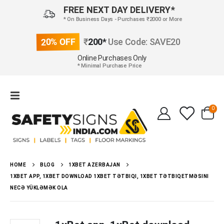
FREE NEXT DAY DELIVERY*
* On Business Days - Purchases ₹2000 or More
20% OFF
₹
200*
Use Code: SAVE20
Online Purchases Only
* Minimal Purchase Price
0
HOME
BLOG
1XBET AZERBAJAN
1XBET APP, 1XBET DOWNLOAD 1XBET TƏTBIQI, 1XBET TƏTBIQETMƏSINI
NECƏ YÜKLƏMƏK OLA