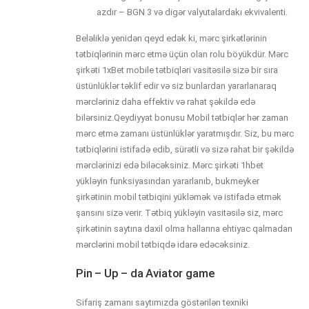
azdır – BGN 3 və digər valyutalardakı ekvivalenti.
Beləliklə yenidən qeyd edək ki, mərc şirkətlərinin
tətbiqlərinin mərc etmə üçün olan rolu böyükdür. Mərc
şirkəti 1xBet mobile tətbiqləri vasitəsilə sizə bir sıra
üstünlüklər təklif edir və siz bunlardan yararlanaraq
mərcləriniz daha effektiv və rahat şəkildə edə
bilərsiniz.Qeydiyyat bonusu Mobil tətbiqlər hər zaman
mərc etmə zamanı üstünlüklər yaratmışdır. Siz, bu mərc
tətbiqlərini istifadə edib, sürətli və sizə rahat bir şəkildə
mərclərinizi edə biləcəksiniz. Mərc şirkəti 1hbet
yükləyin funksiyasından yararlanıb, bukmeyker
şirkətinin mobil tətbiqini yükləmək və istifadə etmək
şansını sizə verir. Tətbiq yükləyin vasitəsilə siz, mərc
şirkətinin saytına daxil olma hallarına ehtiyac qalmadan
mərclərini mobil tətbiqdə idarə edəcəksiniz.
Pin – Up – da Aviator game
Sifariş zamanı saytımızda göstərilən texniki