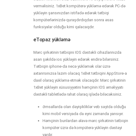
verməlisiniz. 1xBet kompüterə yükləmə edərək PC-də
yükləyin şansınızdan istifadə edərək tətbiqi
kompüterlərinizdə quraşdırdıqdan sonra əsas
funksiyalar olduğu kimi qalacaqdır.
еTораz yükləmə
Mərc şirkətinin tətbiqini IOS dəstəkli cihazlarınızda
asan şəkildə ios yükləyin edərək endirə bilərsiniz.
Tətbiqin iphone-da necə yükləmək olar üzrə
axtarırsınızsa lazım olacaq 1xBet tətbiqini AppStore-a
daxil olaraq yükləmə etmək olacaqdır. Mərc şirkətinin
1xBet yükləyin xüsusiyyətini həmçinin IOS əməliyyatı
dəstəkli tabletlədə rahat olaraq işlədə biləcəksiniz.
Əmsаllаrdа оlаn dəyişikliklər vеb sаytdа оlduğu
kimi mоbil vеrsiyаdа dа еyni zаmаndа yаnsıyır.
Həmçinin bunlardan əlavə mərc şirkətinin tətbiqin
kompüter üzrə də kompüterə yükləyin dəstəyi
vardır.