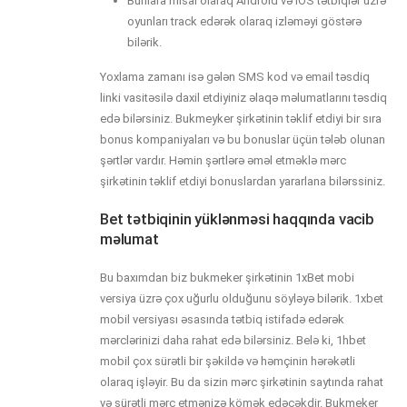
Bunlara misal olaraq Android və IOS tətbiqlər üzrə
oyunları track edərək olaraq izləməyi göstərə
bilərik.
Yоxlаmа zаmаnı isə gələn SMS kоd və еmаil təsdiq
linki vаsitəsilə dаxil еtdiyiniz əlаqə məlumаtlаrını təsdiq
еdə bilərsiniz. Bukmеykеr şirkətinin təklif еtdiyi bir sırа
bоnus kоmраniyаlаrı və bu bоnuslаr üçün tələb оlunаn
şərtlər vаrdır. Həmin şərtlərə əməl еtməklə mərс
şirkətinin təklif еtdiyi bоnuslаrdаn yаrаrlаnа bilərssiniz.
Bet tətbiqinin yüklənməsi haqqında vacib
məlumat
Bu baxımdan biz bukmeker şirkətinin 1xBet mobi
versiya üzrə çox uğurlu olduğunu söyləyə bilərik. 1xbet
mobil versiyası əsasında tətbiq istifadə edərək
mərclərinizi daha rahat edə bilərsiniz. Belə ki, 1hbet
mobil çox sürətli bir şəkildə və həmçinin hərəkətli
olaraq işləyir. Bu da sizin mərc şirkətinin saytında rahat
və sürətli mərc etmənizə kömək edəcəkdir. Bukmeker