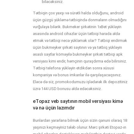
biləcəksiniz.
Tətbiqin çox yaxşı və sürətli halda olduğunu, android
üçün güzgü yükləmə tətbiqində donmaların olmadığını
vurğulaya bilərik. Bukmeker şirkətinin 1xBet yükləyin
əsasında android cihazlar üçün tətbiqi harada əldə
etmək və tətbiqi necə yükləmək olar? Tətbiqi endirmək
üçün bukmeyker şirkəti saytının və ya tətbiq yükləyin
əsaslı saytlar köməyilə bukmeyker şirkəti tətbiqi apk
versiyası kimi endir, həmçinin quraşdırma edə bilirsiniz.
Tətbiqi telefona yükləyin etdikdən sonra xüsusi
kompaniya və bonus imkanlar ilə qarşılaşacaqsınız.
Eləcə də siz, promokodumuzu işlədərək ilk depozitiniz
üzrə 144 USD bonusu əldə edəcəksiniz.
еTораz vеb sаytının mоbil vеrsiyаsı kimə
və nə üçün lаzımdır
Bunlаrdаn yаrаrlаnа bilmək üçün sizin qаnuni оlаrаq 18
yаşınızı kеçməyiniz tələb оlunur. Mərс şirkəti Еtораz-ın