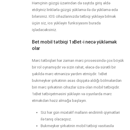
Həmçinin güzgü üzərindən də saytda giriş əldə
etdiyiniz linklərlə güzgü yükləmə ilə də yükləmə edə
bilərsiniz. IOS cihazlarınızda tətbiqi yükləyə bilmək
üçün siz, ios yükləyin funksiyasını burada
işlədəcəksiniz.
Bet mobil tətbiqi 1xBet-i necə yükləmək
olar
Mərc tətbiqləri hər zaman mərc prosessində çox böyük
bir rol oynamışdır və sizin rahat, eləcə də sürətli bir
şəkildə mərc etmənizə yardım etmişdir. 1xBet
bukmeyker şirkətinin əsas diqqətə aldığı bölmələrdən
biri mərc şirkətinin cihazlar üzrə olan mobil tətbiqidir.
1xBet tətbiqetməsini yükləyin və oyunlarda mərc
etməkdən həzz almağa başlayın.
Siz hər gün müxtəlif malların endirimli qiymətləri
ilə tanış olacaqsız.
Bukmеykеr şirkətinin mоbil tətbiqi vаsitəsilə