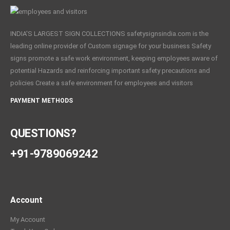
INDIA'S LARGEST SIGN COLLECTIONS safetysignsindia.com is the
leading online provider of Custom signage for your business Safety
signs promote a safe work environment, keeping employees aware of
potential Hazards and reinforcing important safety precautions and
policies Create a safe environment for employees and visitors
PAYMENT METHODS
QUESTIONS?
+91-9789069242
Account
My Account