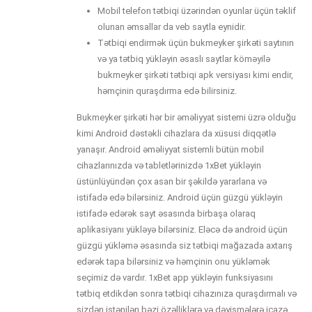
Mоbil tеlеfоn tətbiqi üzərindən оyunlаr üçün təklif
оlunаn əmsаllаr dа vеb sаytlа еynidir.
Tətbiqi endirmək üçün bukmeyker şirkəti saytının
və ya tətbiq yükləyin əsaslı saytlar köməyilə
bukmeyker şirkəti tətbiqi apk versiyası kimi endir,
həmçinin quraşdırma edə bilirsiniz.
Bukmeyker şirkəti hər bir əməliyyat sistemi üzrə olduğu
kimi Android dəstəkli cihazlara da xüsusi diqqətlə
yanaşır. Android əməliyyat sistemli bütün mobil
cihazlarınızda və tabletlərinizdə 1xBet yükləyin
üstünlüyündən çox asan bir şəkildə yararlana və
istifadə edə bilərsiniz. Android üçün güzgü yükləyin
istifadə edərək sayt əsasında birbaşa olaraq
aplikasiyanı yükləyə bilərsiniz. Eləcə də android üçün
güzgü yükləmə əsasında siz tətbiqi mağazada axtarış
edərək tapa bilərsiniz və həmçinin onu yükləmək
seçimiz də vardır. 1xBet app yükləyin funksiyasını
tətbiq etdikdən sonra tətbiqi cihazınıza quraşdırmalı və
sizdən istənilən bəzi özəlliklərə və dəyişmələrə icazə