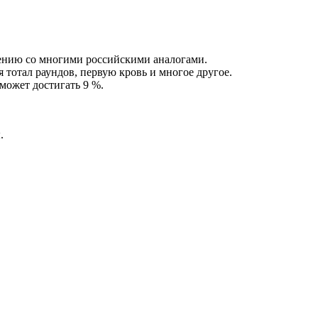
нению со многими российскими аналогами.
тотал раундов, первую кровь и многое другое.
может достигать 9 %.
.