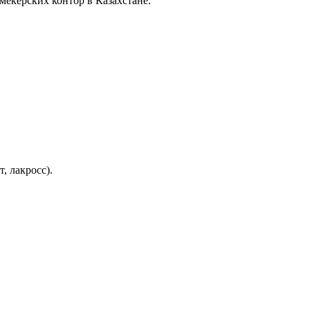
мекерских контор в Казахстане.
, лакросс).