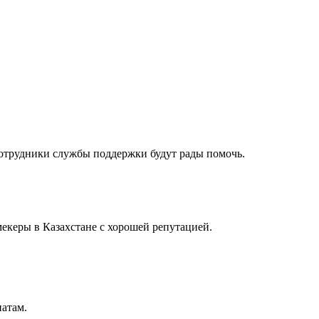
сотрудники службы поддержки будут рады помочь.
кмекеры в Казахстане с хорошей репутацией.
натам.