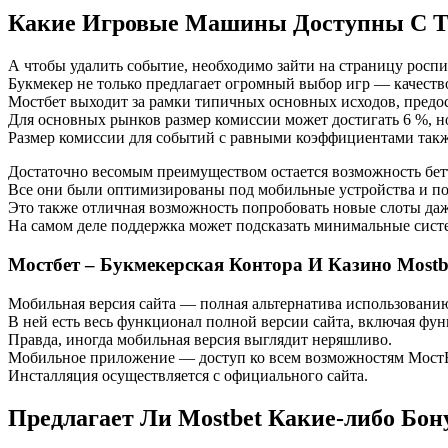
Какие Игровые Машины Доступны С Т
А чтобы удалить событие, необходимо зайти на страницу росп
Букмекер не только предлагает огромный выбор игр — качеств
Мостбет выходит за рамки типичных основных исходов, предос
Для основных рынков размер комиссии может достигать 6 %, н
Размер комиссии для событий с равными коэффициентами также 
Достаточно весомым преимуществом остается возможность бетт
Все они были оптимизированы под мобильные устройства и поз
Это также отличная возможность попробовать новые слоты даж
На самом деле поддержка может подсказать минимальные систе
Мостбет – Букмекерская Контора И Казино Mostb
Мобильная версия сайта — полная альтернатива использованию
В ней есть весь функционал полной версии сайта, включая фун
Правда, иногда мобильная версия выглядит неряшливо.
Мобильное приложение — доступ ко всем возможностям МостБ
Инсталляция осуществляется с официального сайта.
Предлагает Ли Mostbet Какие-либо Бо