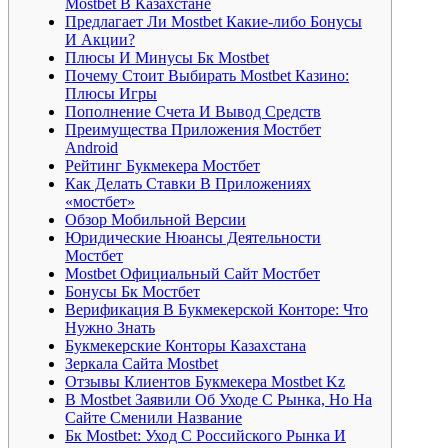
Mostbet В Казахстане
Предлагает Ли Mostbet Какие-либо Бонусы
И Акции?
Плюсы И Минусы Бк Mostbet
Почему Стоит Выбирать Mostbet Казино:
Плюсы Игры
Пополнение Счета И Вывод Средств
Преимущества Приложения Мостбет
Android
Рейтинг Букмекера Мостбет
Как Делать Ставки В Приложениях
«мостбет»
Обзор Мобильной Версии
Юридические Нюансы Деятельности
Мостбет
Mostbet Официальный Сайт Мостбет
Бонусы Бк Мостбет
Верификация В Букмекерской Конторе: Что
Нужно Знать
Букмекерские Конторы Казахстана
Зеркала Сайта Mostbet
Отзывы Клиентов Букмекера Mostbet Kz
В Mostbet Заявили Об Уходе С Рынка, Но На
Сайте Сменили Название
Бк Mostbet: Уход С Российского Рынка И