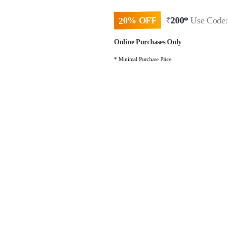
20% OFF
₹
200*
Use Code
Online Purchases Only
* Minimal Purchase Price