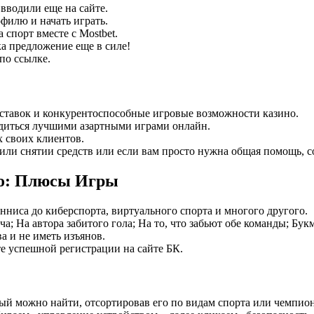
вводили еще на сайте.
филю и начать играть.
 спорт вместе с Mostbet.
а предложение еще в силе!
по ссылке.
 ставок и конкурентоспособные игровые возможности казино.
ладиться лучшими азартными играми онлайн.
х своих клиентов.
 или снятии средств или если вам просто нужна общая помощь, 
но: Плюсы Игры
енниса до киберспорта, виртуального спорта и многого другого.
ча; На автора забитого гола; На то, что забьют обе команды; Бу
а и не иметь изъянов.
е успешной регистрации на сайте БК.
ый можно найти, отсортировав его по видам спорта или чемпио