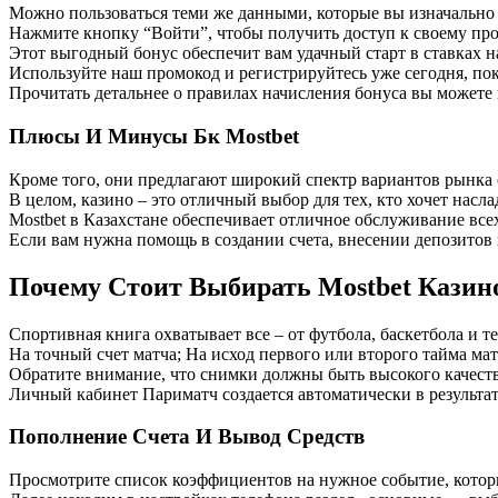
Можно пользоваться теми же данными, которые вы изначально 
Нажмите кнопку “Войти”, чтобы получить доступ к своему про
Этот выгодный бонус обеспечит вам удачный старт в ставках на
Используйте наш промокод и регистрируйтесь уже сегодня, пок
Прочитать детальнее о правилах начисления бонуса вы можете 
Плюсы И Минусы Бк Mostbet
Кроме того, они предлагают широкий спектр вариантов рынка
В целом, казино – это отличный выбор для тех, кто хочет нас
Mostbet в Казахстане обеспечивает отличное обслуживание все
Если вам нужна помощь в создании счета, внесении депозитов
Почему Стоит Выбирать Mostbet Кази
Спортивная книга охватывает все – от футбола, баскетбола и т
На точный счет матча; На исход первого или второго тайма мат
Обратите внимание, что снимки должны быть высокого качеств
Личный кабинет Париматч создается автоматически в результат
Пополнение Счета И Вывод Средств
Просмотрите список коэффициентов на нужное событие, котор