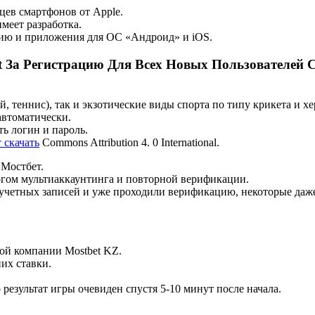
цев смартфонов от Apple.
меет разработка.
сию и приложения для ОС «Андроид» и iOS.
 За Регистрацию Для Всех Новых Пользователей 
й, теннис), так и экзотические виды спорта по типу крикета и хе
автоматически.
ть логин и пароль.
 скачать
Commons Attribution 4. 0 International.
 Мостбет.
логом мультиаккаунтинга и повторной верификации.
 учетных записей и уже проходили верификацию, некоторые даже
ой компании Mostbet KZ.
их ставки.
 результат игры очевиден спустя 5-10 минут после начала.