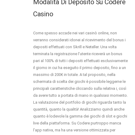
Modalità Di Deposito Su Codere
Casino
Come spesso accade nei vari casinò online, non
verranno considerati idonei al ricevimento del bonus i
depositi effettuati con Skrill e Neteller. Una volta
terminata la registrazione l’utente riceverà un bonus
pari al 100% di tutti i depositi effettuati esclusivamente
il giorno in cui ha eseguito il primo deposito, fino a un
massimo di 200€ in totale. A tal proposito, nella
schermata di scelta dei giochi è possibile leggerne le
principali caratteristiche cliccando sulla relativa i, così
da avere tutto a portata di mano in qualsiasi momento.
La valutazione del portfolio di giochi riguarda tanto la
quantità, quanto la qualità! Analizziamo quindi anche
quanto è lodevole la gamma dei giochi di slot e giochi
live della piattaforma. Su Codere purtroppo manca
l’app nativa, ma ha una versione ottimizzata per