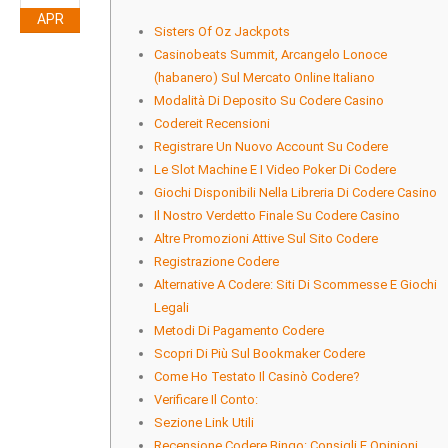
APR
Sisters Of Oz Jackpots
Casinobeats Summit, Arcangelo Lonoce
(habanero) Sul Mercato Online Italiano
Modalità Di Deposito Su Codere Casino
Codereit Recensioni
Registrare Un Nuovo Account Su Codere
Le Slot Machine E I Video Poker Di Codere
Giochi Disponibili Nella Libreria Di Codere Casino
Il Nostro Verdetto Finale Su Codere Casino
Altre Promozioni Attive Sul Sito Codere
Registrazione Codere
Alternative A Codere: Siti Di Scommesse E Giochi
Legali
Metodi Di Pagamento Codere
Scopri Di Più Sul Bookmaker Codere
Come Ho Testato Il Casinò Codere?
Verificare Il Conto:
Sezione Link Utili
Recensione Codere Bingo: Consigli E Opinioni