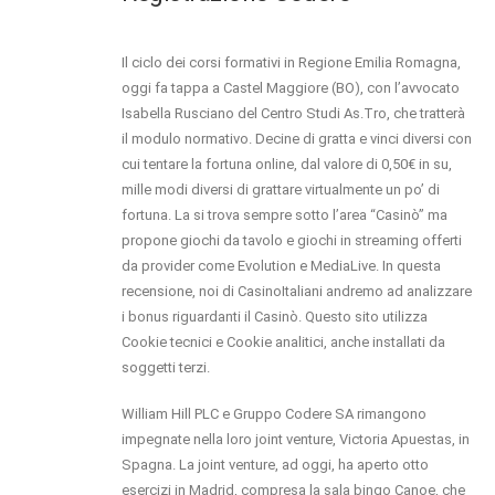
Il ciclo dei corsi formativi in Regione Emilia Romagna,
oggi fa tappa a Castel Maggiore (BO), con l’avvocato
Isabella Rusciano del Centro Studi As.Tro, che tratterà
il modulo normativo. Decine di gratta e vinci diversi con
cui tentare la fortuna online, dal valore di 0,50€ in su,
mille modi diversi di grattare virtualmente un po’ di
fortuna. La si trova sempre sotto l’area “Casinò” ma
propone giochi da tavolo e giochi in streaming offerti
da provider come Evolution e MediaLive. In questa
recensione, noi di CasinoItaliani andremo ad analizzare
i bonus riguardanti il Casinò. Questo sito utilizza
Cookie tecnici e Cookie analitici, anche installati da
soggetti terzi.
William Hill PLC e Gruppo Codere SA rimangono
impegnate nella loro joint venture, Victoria Apuestas, in
Spagna. La joint venture, ad oggi, ha aperto otto
esercizi in Madrid, compresa la sala bingo Canoe, che