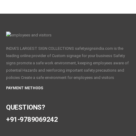
INDIA'S LARGEST SIGN COLLECTIONS safetysignsindia.com is the
leading online provider of Custom signage for your business Safety
signs promote a safe work environment, keeping employees aware of
potential Hazards and reinforcing important safety precautions and
policies Create a safe environment for employees and visitors
PAYMENT METHODS
QUESTIONS?
+91-9789069242