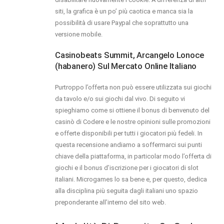
siti, la grafica è un po’ più caotica e manca sia la
possibilità di usare Paypal che soprattutto una
versione mobile.
Casinobeats Summit, Arcangelo Lonoce
(habanero) Sul Mercato Online Italiano
Purtroppo l’offerta non può essere utilizzata sui giochi
da tavolo e/o sui giochi dal vivo. Di seguito vi
spieghiamo come si ottiene il bonus di benvenuto del
casinò di Codere e le nostre opinioni sulle promozioni
e offerte disponibili per tutti i giocatori più fedeli. In
questa recensione andiamo a soffermarci sui punti
chiave della piattaforma, in particolar modo l’offerta di
giochi e il bonus d’iscrizione per i giocatori di slot
italiani. Microgames lo sa bene e, per questo, dedica
alla disciplina più seguita dagli italiani uno spazio
preponderante all’interno del sito web.