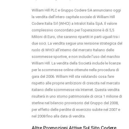
William Hill PLC e Gruppo Codere SA annunciano oggi
la vendita dell’intero capitale sociale di William Hill
Codere Italia Srl (WHCI) a Intralot Italia SpA. Il valore
complessivo concordato per l’operazione è di 5,5
Milioni di Euro, che saranno ripartiti in parti uguali tra i
due soci. La vendita segue una revisione strategica del
ruolo di WHCI all’interno del mercato Italiano delle
scommesse sportive, e non include l’uso del marchio
William Hill. La vendita della Società include le licenze
per le scommesse online ottenute nella procedura di
gara del 2006. William Hill sta valutando cosa fare
rispetto alle proprie ambizioni di crescita nel mercato
italiano delle scommesse via Internet. Questa vendita
risulterà in uno storno patrimoniale di circa 1 milione di
sterline nel bilancio provvisorio del Gruppo del 2008,
per effetto delle perdite di esercizio subite nel 2007 e
nel 2008 fino alla data di vendita.
Altre Promozioni Attive Sul Sito Codere