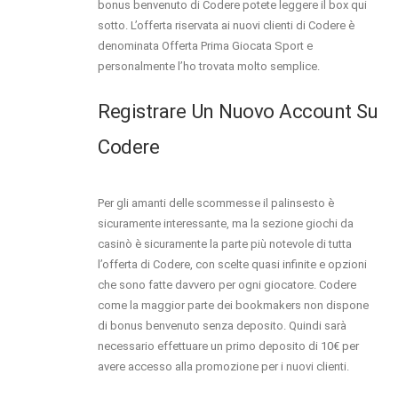
bonus benvenuto di Codere potete leggere il box qui
sotto. L’offerta riservata ai nuovi clienti di Codere è
denominata Offerta Prima Giocata Sport e
personalmente l’ho trovata molto semplice.
Registrare Un Nuovo Account Su
Codere
Per gli amanti delle scommesse il palinsesto è
sicuramente interessante, ma la sezione giochi da
casinò è sicuramente la parte più notevole di tutta
l’offerta di Codere, con scelte quasi infinite e opzioni
che sono fatte davvero per ogni giocatore. Codere
come la maggior parte dei bookmakers non dispone
di bonus benvenuto senza deposito. Quindi sarà
necessario effettuare un primo deposito di 10€ per
avere accesso alla promozione per i nuovi clienti.