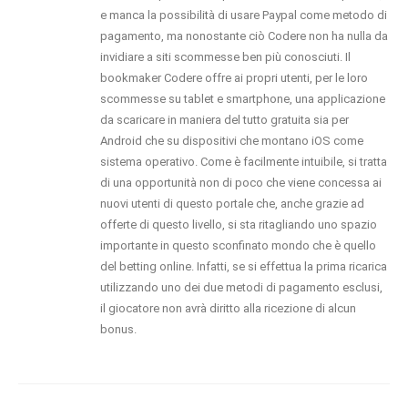
e manca la possibilità di usare Paypal come metodo di
pagamento, ma nonostante ciò Codere non ha nulla da
invidiare a siti scommesse ben più conosciuti. Il
bookmaker Codere offre ai propri utenti, per le loro
scommesse su tablet e smartphone, una applicazione
da scaricare in maniera del tutto gratuita sia per
Android che su dispositivi che montano iOS come
sistema operativo. Come è facilmente intuibile, si tratta
di una opportunità non di poco che viene concessa ai
nuovi utenti di questo portale che, anche grazie ad
offerte di questo livello, si sta ritagliando uno spazio
importante in questo sconfinato mondo che è quello
del betting online. Infatti, se si effettua la prima ricarica
utilizzando uno dei due metodi di pagamento esclusi,
il giocatore non avrà diritto alla ricezione di alcun
bonus.