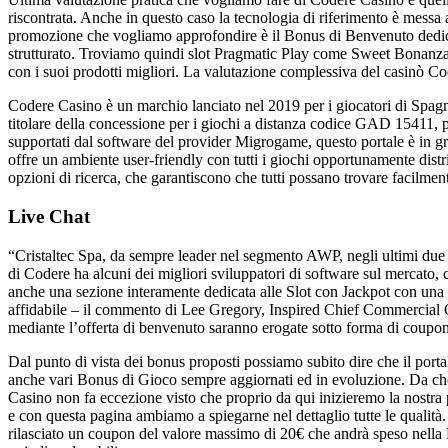
riscontrata. Anche in questo caso la tecnologia di riferimento è messa 
promozione che vogliamo approfondire è il Bonus di Benvenuto dedicato
strutturato. Troviamo quindi slot Pragmatic Play come Sweet Bonanza
con i suoi prodotti migliori. La valutazione complessiva del casinò Co
Codere Casino è un marchio lanciato nel 2019 per i giocatori di Spag
titolare della concessione per i giochi a distanza codice GAD 15411, p
supportati dal software del provider Migrogame, questo portale è in grad
offre un ambiente user-friendly con tutti i giochi opportunamente distribu
opzioni di ricerca, che garantiscono che tutti possano trovare facilmente
Live Chat
“Cristaltec Spa, da sempre leader nel segmento AWP, negli ultimi due a
di Codere ha alcuni dei migliori sviluppatori di software sul mercato
anche una sezione interamente dedicata alle Slot con Jackpot con una sc
affidabile – il commento di Lee Gregory, Inspired Chief Commercial Offi
mediante l’offerta di benvenuto saranno erogate sotto forma di coupon, u
Dal punto di vista dei bonus proposti possiamo subito dire che il port
anche vari Bonus di Gioco sempre aggiornati ed in evoluzione. Da ch
Casino non fa eccezione visto che proprio da qui inizieremo la nostra 
e con questa pagina ambiamo a spiegarne nel dettaglio tutte le qualit
rilasciato un coupon del valore massimo di 20€ che andrà speso nella L