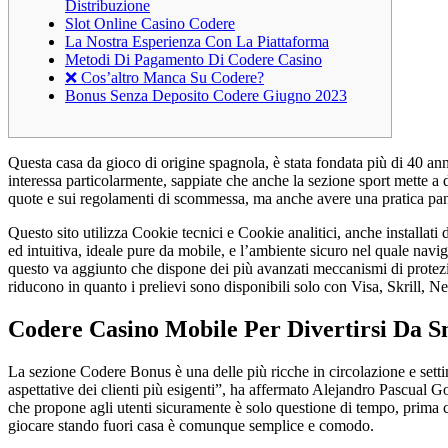
Distribuzione
Slot Online Casino Codere
La Nostra Esperienza Con La Piattaforma
Metodi Di Pagamento Di Codere Casino
❌ Cos’altro Manca Su Codere?
Bonus Senza Deposito Codere Giugno 2023
Questa casa da gioco di origine spagnola, è stata fondata più di 40 anni
interessa particolarmente, sappiate che anche la sezione sport mette a di
quote e sui regolamenti di scommessa, ma anche avere una pratica pano
Questo sito utilizza Cookie tecnici e Cookie analitici, anche installati 
ed intuitiva, ideale pure da mobile, e l’ambiente sicuro nel quale nav
questo va aggiunto che dispone dei più avanzati meccanismi di protezion
riducono in quanto i prelievi sono disponibili solo con Visa, Skrill,
Codere Casino Mobile Per Divertirsi Da 
La sezione Codere Bonus è una delle più ricche in circolazione e setti
aspettative dei clienti più esigenti”, ha affermato Alejandro Pascua
che propone agli utenti sicuramente è solo questione di tempo, prima ch
giocare stando fuori casa è comunque semplice e comodo.