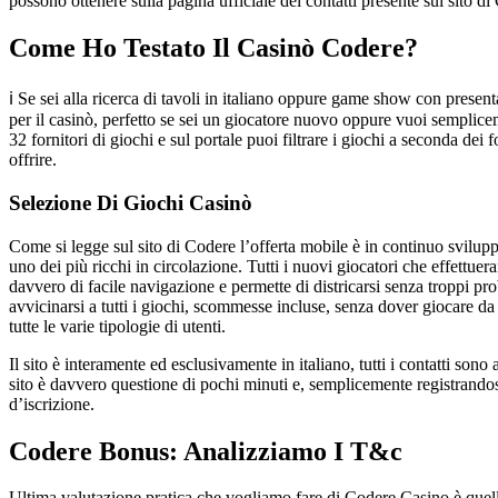
possono ottenere sulla pagina ufficiale dei contatti presente sul sito
Come Ho Testato Il Casinò Codere?
ℹ️ Se sei alla ricerca di tavoli in italiano oppure game show con presen
per il casinò, perfetto se sei un giocatore nuovo oppure vuoi semplicem
32 fornitori di giochi e sul portale puoi filtrare i giochi a seconda dei
offrire.
Selezione Di Giochi Casinò
Come si legge sul sito di Codere l’offerta mobile è in continuo svilupp
uno dei più ricchi in circolazione. Tutti i nuovi giocatori che effett
davvero di facile navigazione e permette di districarsi senza troppi pr
avvicinarsi a tutti i giochi, scommesse incluse, senza dover giocare da 
tutte le varie tipologie di utenti.
Il sito è interamente ed esclusivamente in italiano, tutti i contatti so
sito è davvero questione di pochi minuti e, semplicemente registrandos
d’iscrizione.
Codere Bonus: Analizziamo I T&c
Ultima valutazione pratica che vogliamo fare di Codere Casino è quella 