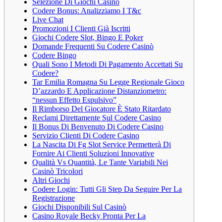
Selezione Di Giochi Casinò
Codere Bonus: Analizziamo I T&c
Live Chat
Promozioni I Clienti Già Iscritti
Giochi Codere Slot, Bingo E Poker
Domande Frequenti Su Codere Casinò
Codere Bingo
Quali Sono I Metodi Di Pagamento Accettati Su
Codere?
Tar Emilia Romagna Su Legge Regionale Gioco
D’azzardo E Applicazione Distanziometro:
“nessun Effetto Espulsivo”
Il Rimborso Del Giocatore È Stato Ritardato
Reclami Direttamente Sul Codere Casino
Il Bonus Di Benvenuto Di Codere Casino
Servizio Clienti Di Codere Casino
La Nascita Di Fg Slot Service Permetterà Di
Fornire Ai Clienti Soluzioni Innovative
Qualità Vs Quantità, Le Tante Variabili Nei
Casinò Tricolori
Altri Giochi
Codere Login: Tutti Gli Step Da Seguire Per La
Registrazione
Giochi Disponibili Sul Casinò
Casino Royale Becky Pronta Per La