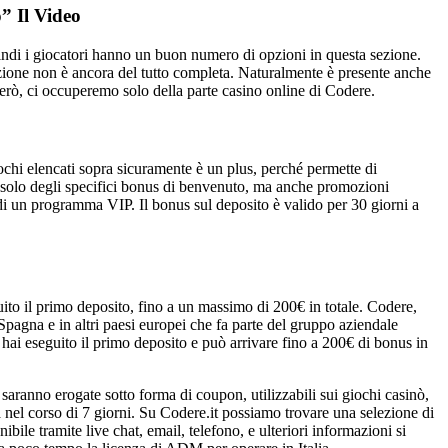
” Il Video
quindi i giocatori hanno un buon numero di opzioni in questa sezione.
elezione non è ancora del tutto completa. Naturalmente è presente anche
erò, ci occuperemo solo della parte casino online di Codere.
giochi elencati sopra sicuramente è un plus, perché permette di
on solo degli specifici bonus di benvenuto, ma anche promozioni
 di un programma VIP. Il bonus sul deposito è valido per 30 giorni a
guito il primo deposito, fino a un massimo di 200€ in totale. Codere,
Spagna e in altri paesi europei che fa parte del gruppo aziendale
hai eseguito il primo deposito e può arrivare fino a 200€ di bonus in
saranno erogate sotto forma di coupon, utilizzabili sui giochi casinò,
 nel corso di 7 giorni. Su Codere.it possiamo trovare una selezione di
ibile tramite live chat, email, telefono, e ulteriori informazioni si