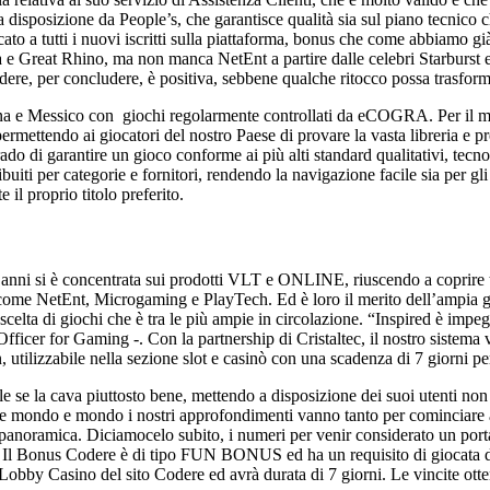
a disposizione da People’s, che garantisce qualità sia sul piano tecnico 
 a tutti i nuovi iscritti sulla piattaforma, bonus che come abbiamo già
 e Great Rhino, ma non manca NetEnt a partire dalle celebri Starburst
dere, per concludere, è positiva, sebbene qualche ritocco possa trasform
na e Messico con giochi regolarmente controllati da eCOGRA. Per il mer
ermettendo ai giocatori del nostro Paese di provare la vasta libreria e 
o di garantire un gioco conforme ai più alti standard qualitativi, tecnolo
iti per categorie e fornitori, rendendo la navigazione facile sia per gli ut
 il proprio titolo preferito.
nni si è concentrata sui prodotti VLT e ONLINE, riuscendo a coprire tutt
, come NetEnt, Microgaming e PlayTech. Ed è loro il merito dell’ampia 
elta di giochi che è tra le più ampie in circolazione. “Inspired è impegn
cer for Gaming -. Con la partnership di Cristaltec, il nostro sistema vl
tilizzabile nella sezione slot e casinò con una scadenza di 7 giorni per 
ale se la cava piuttosto bene, mettendo a disposizione dei suoi utenti 
e mondo e mondo i nostri approfondimenti vanno tanto per cominciare ad
panoramica. Diciamocelo subito, i numeri per venir considerato un portal
à. Il Bonus Codere è di tipo FUN BONUS ed ha un requisito di giocata d
obby Casino del sito Codere ed avrà durata di 7 giorni. Le vincite otten