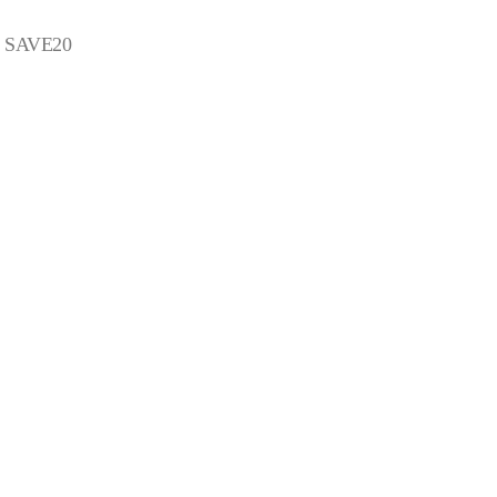
: SAVE20