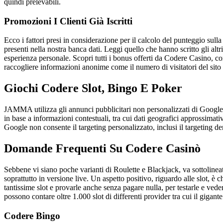
quindi prelevabili.
Promozioni I Clienti Già Iscritti
Ecco i fattori presi in considerazione per il calcolo del punteggio sulla
presenti nella nostra banca dati. Leggi quello che hanno scritto gli altri 
esperienza personale. Scopri tutti i bonus offerti da Codere Casino, c
raccogliere informazioni anonime come il numero di visitatori del sito 
Giochi Codere Slot, Bingo E Poker
JAMMA utilizza gli annunci pubblicitari non personalizzati di Google
in base a informazioni contestuali, tra cui dati geografici approssimativi
Google non consente il targeting personalizzato, inclusi il targeting dem
Domande Frequenti Su Codere Casinò
Sebbene vi siano poche varianti di Roulette e Blackjack, va sottolin
soprattutto in versione live. Un aspetto positivo, riguardo alle slot, è c
tantissime slot e provarle anche senza pagare nulla, per testarle e vede
possono contare oltre 1.000 slot di differenti provider tra cui il gig
Codere Bingo