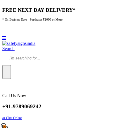
FREE NEXT DAY DELIVERY*
* On Business Days - Purchases ₹2000 or More
Search
Call Us Now
+91-9789069242
or Chat Online
0
0