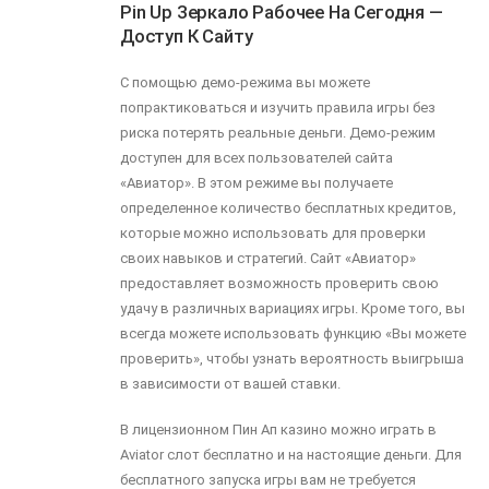
Pin Up Зеркало Рабочее На Сегодня —
Доступ К Сайту
С помощью демо-режима вы можете
попрактиковаться и изучить правила игры без
риска потерять реальные деньги. Демо-режим
доступен для всех пользователей сайта
«Авиатор». В этом режиме вы получаете
определенное количество бесплатных кредитов,
которые можно использовать для проверки
своих навыков и стратегий. Сайт «Авиатор»
предоставляет возможность проверить свою
удачу в различных вариациях игры. Кроме того, вы
всегда можете использовать функцию «Вы можете
проверить», чтобы узнать вероятность выигрыша
в зависимости от вашей ставки.
В лицензионном Пин Ап казино можно играть в
Aviator слот бесплатно и на настоящие деньги. Для
бесплатного запуска игры вам не требуется