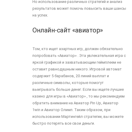
Но использование различных стратегий и анализ
результатов может помочь повысить ваши шансы
на успех.
Онлайн-сайт «авиатор»
Том, кто ищет азартных игр, должен обязательно
попробовать «Авиатор» . Эта увлекательная игра с
яркой графикой и захватывающим геймплеем не
оставит равнодушным никого. Игровой автомат
содержит 5 барабанов, 20 линий выплат и
различные символы, которые помогут
выигрывать больше денег. Если вы ищете лучшие
казино для игры в «Авиатор» , то мы рекомендуем
обратить внимание на Авиатор Pin Up, Авиатор
1win и Авиатор Олимп. Таким образом, при
использовании Мартингейл стратегии, вы можете
быстро потерять все свои деньги.