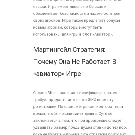
ставки. Игра имеет лицензию Curacao и
обеспечивает безопасность и надежность для
своих игроков. Игра также предлагает бонусы
новым игрокам, которые могут быть
использованы для игры в слот «Авиатор».
Мартингейл Стратегия:
Почему Она Не Работает В
«авиатор» Игре
Сперва БК запрашивает верификацию, затем
требует предоставить счета ЖКХ по месту
регистрации. По словам игроков, контора тянет
время, чтобы не выводить деньги. Суть её
заключается в том, что при проигрыше следует
удваивать размер предыдущей ставки до тех пор,
пока не будет выигрыша. Эта стратегия подходит