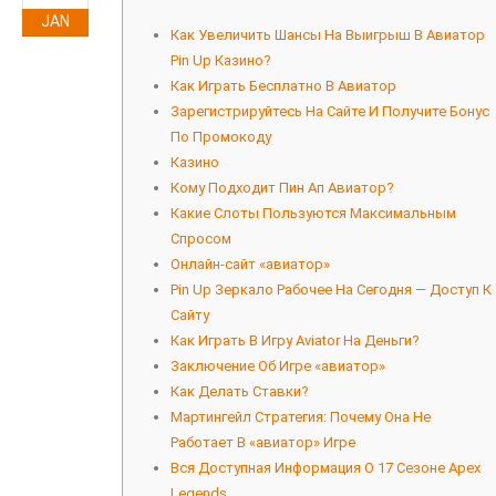
JAN
Как Увеличить Шансы На Выигрыш В Авиатор
Pin Up Казино?
Как Играть Бесплатно В Авиатор
Зарегистрируйтесь На Сайте И Получите Бонус
По Промокоду
Казино
Кому Подходит Пин Ап Авиатор?
Какие Слоты Пользуются Максимальным
Спросом
Онлайн-сайт «авиатор»
Pin Up Зеркало Рабочее На Сегодня — Доступ К
Сайту
Как Играть В Игру Aviator На Деньги?
Заключение Об Игре «авиатор»
Как Делать Ставки?
Мартингейл Стратегия: Почему Она Не
Работает В «авиатор» Игре
Вся Доступная Информация О 17 Сезоне Apex
Legends