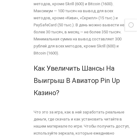
методов, кроме Skrill (600) и Bitcoin (1600).
Максимум — 100 тысяч на вывод для всех
методов, кроме «Киви», «Скрилл» (15 тыс.) и
PaySafeCard (50 тыс.). В день можно вывести не
более 30 тысяч, в месяц — не более 350 тысяч.
Минимальная сумма на вывод составляет 300
рублей для всех методов, кроме Skrill (600) и
Bitcoin (1600).
Как Увеличить Шансы На
Выигрыш В Авиатор Pin Up
Казино?
Что это за игра, как в ней заработать реальные
деньги, где скачать и как установить читайте в
нашем материале по игре. Чтобы получить доступ,
используйте зеркала, которые ежедневно