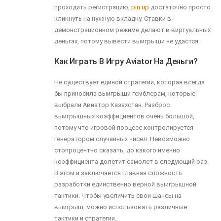
проходить регистрацию,
pin up
достаточно просто
кликнуть на нужную вкладку. Ставки в
демонстрационном режиме делают в виртуальных
деньгах, потому вывести выигрыши не удастся.
Как Играть В Игру Aviator На Деньги?
Не существует единой стратегии, которая всегда
бы приносила выигрыши гемблерам, которые
выбрали Авиатор Казахстан. Разброс
выигрышных коэффициентов очень большой,
потому что игровой процесс контролируется
генератором случайных чисел. Невозможно
стопроцентно сказать, до какого именно
коэффициента долетит самолет в следующий раз.
В этом и заключается главная сложность
разработки единственно верной выигрышной
тактики. Чтобы увеличить свои шансы на
выигрыш, можно использовать различные
тактики и стратегии.