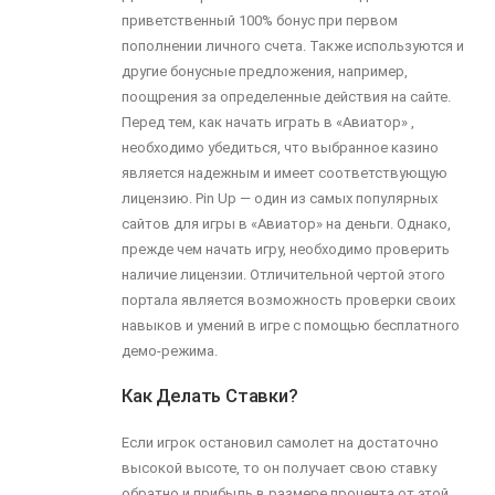
приветственный 100% бонус при первом
пополнении личного счета. Также используются и
другие бонусные предложения, например,
поощрения за определенные действия на сайте.
Перед тем, как начать играть в «Авиатор» ,
необходимо убедиться, что выбранное казино
является надежным и имеет соответствующую
лицензию. Pin Up — один из самых популярных
сайтов для игры в «Авиатор» на деньги. Однако,
прежде чем начать игру, необходимо проверить
наличие лицензии. Отличительной чертой этого
портала является возможность проверки своих
навыков и умений в игре с помощью бесплатного
демо-режима.
Как Делать Ставки?
Если игрок остановил самолет на достаточно
высокой высоте, то он получает свою ставку
обратно и прибыль в размере процента от этой