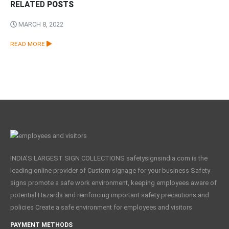
RELATED
POSTS
MARCH 8, 2022
READ MORE
INDIA'S LARGEST SIGN COLLECTIONS safetysignsindia.com is the
leading online provider of Custom signage for your business Safety
signs promote a safe work environment, keeping employees aware of
potential Hazards and reinforcing important safety precautions and
policies Create a safe environment for employees and visitors
PAYMENT METHODS