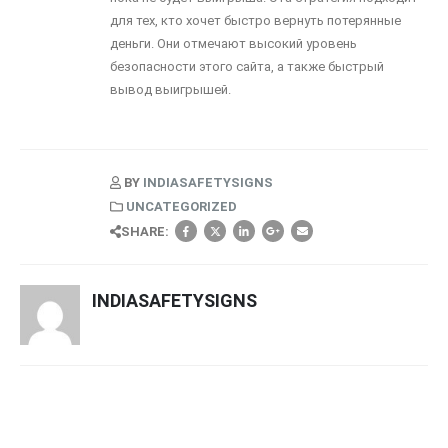
для тех, кто хочет быстро вернуть потерянные
деньги. Они отмечают высокий уровень
безопасности этого сайта, а также быстрый
вывод выигрышей.
BY
INDIASAFETYSIGNS
UNCATEGORIZED
SHARE:
INDIASAFETYSIGNS