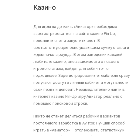
Казино
Для игры на деньги в «Авиатор» необходимо
зарегистрироваться на сайте казино Pin Up,
пополнить счет и запустить слот. В
соответствующем окне указываем сумму ставки и
ждем начала раунда. В этом заведении каждый
любитель казино, вне зависимости от своего
игрового стажа, найдет для себя что-то
подходящее. Зарегистрированные гемблеры сразу
получают доступ в личный кабинет и могут внести
свой первый депозит. Незамедлительно найти в
интернет казино Pin-Up игру Авиатор реально с
помощью поисковой строки.
Никто не станет делиться рабочим вариантов
постоянного заработка в Aviator. Лучший способ
играть в «Авиатор» — отслеживать статистику и