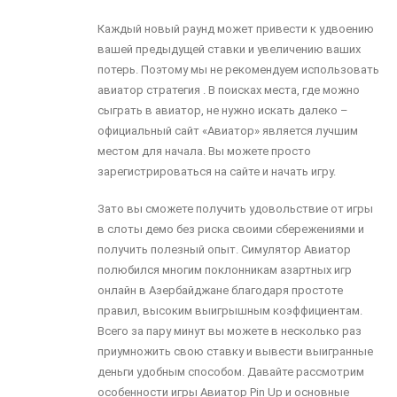
Каждый новый раунд может привести к удвоению
вашей предыдущей ставки и увеличению ваших
потерь. Поэтому мы не рекомендуем использовать
авиатор стратегия . В поисках места, где можно
сыграть в авиатор, не нужно искать далеко –
официальный сайт «Авиатор» является лучшим
местом для начала. Вы можете просто
зарегистрироваться на сайте и начать игру.
Зато вы сможете получить удовольствие от игры
в слоты демо без риска своими сбережениями и
получить полезный опыт. Симулятор Авиатор
полюбился многим поклонникам азартных игр
онлайн в Азербайджане благодаря простоте
правил, высоким выигрышным коэффициентам.
Всего за пару минут вы можете в несколько раз
приумножить свою ставку и вывести выигранные
деньги удобным способом. Давайте рассмотрим
особенности игры Авиатор Pin Up и основные