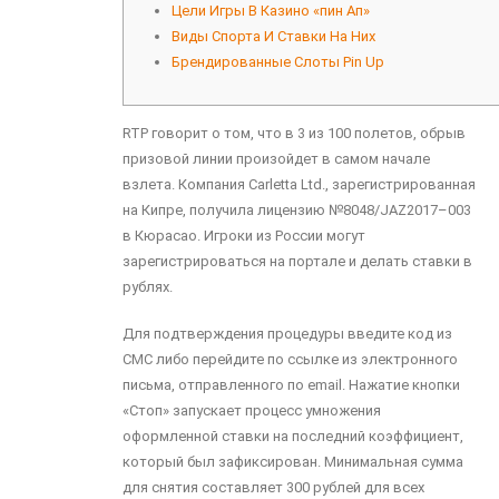
Цели Игры В Казино «пин Ап»
Виды Спорта И Ставки На Них
Брендированные Слоты Pin Up
RTP говорит о том, что в 3 из 100 полетов, обрыв
призовой линии произойдет в самом начале
взлета. Компания Carletta Ltd., зарегистрированная
на Кипре, получила лицензию №8048/JAZ2017–003
в Кюрасао. Игроки из России могут
зарегистрироваться на портале и делать ставки в
рублях.
Для подтверждения процедуры введите код из
СМС либо перейдите по ссылке из электронного
письма, отправленного по email. Нажатие кнопки
«Стоп» запускает процесс умножения
оформленной ставки на последний коэффициент,
который был зафиксирован. Минимальная сумма
для снятия составляет 300 рублей для всех