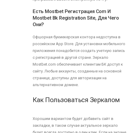
Есть Mostbet Регистрация Com И
Mostbet Bk Registration Site, Для Чего
Они?
Офшорная букмекерская контора недоступна в
российском App Store. Для установки мобильного
приложения понадобится создать учетную запись
с регистрацией в другой стране. Зеркало
Mostbet.com обеспечивает клиентам БК доступ к
сайту. Любые аккаунты, созданные на основной
странице, доступны для авторизации на
альтернативном домене.
Как Пользоваться Зеркалом
Хорошим вариантом будет добавить сайт в
закладки, в таком случае актуальное зеркало
будет всегда доступно в один клик. Если на экране