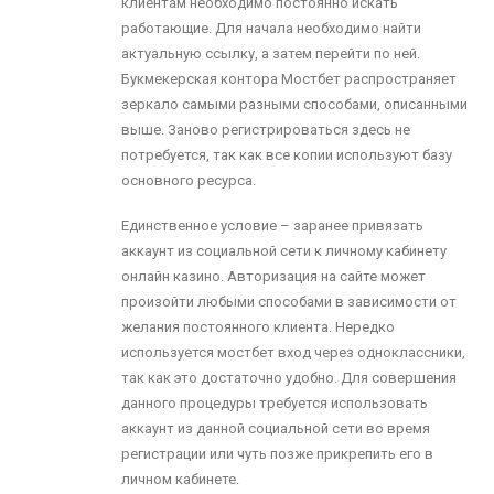
клиентам необходимо постоянно искать
работающие. Для начала необходимо найти
актуальную ссылку, а затем перейти по ней.
Букмекерская контора Мостбет распространяет
зеркало самыми разными способами, описанными
выше. Заново регистрироваться здесь не
потребуется, так как все копии используют базу
основного ресурса.
Единственное условие – заранее привязать
аккаунт из социальной сети к личному кабинету
онлайн казино. Авторизация на сайте может
произойти любыми способами в зависимости от
желания постоянного клиента. Нередко
используется мостбет вход через одноклассники,
так как это достаточно удобно. Для совершения
данного процедуры требуется использовать
аккаунт из данной социальной сети во время
регистрации или чуть позже прикрепить его в
личном кабинете.