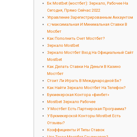
Бк Mostbet (мостбет): Зеркало, Рабочее На
Сегодня, Прямо Сейчас 2022
Управление Зарегистрированным Аккаунтом
👉максимальная И Минимальная Ставки В
Мосбет
Как Пополнить Счет Мостбет?
Зеркало Mostbet
Зеркало Мостбет Вход На Официальный Сайт
Mostbet
Как Делать Ставки На Деньги В Казино
Мостбет
Стоит Ли Играть В Международной Бк?
Как Найти Зеркало Мостбет На Телефон?
Букмекерская Контора «финбет»
Mostbet Зеркало Рабочее
У Мостбет Есть Партнерская Программа?
У Букмекерской Конторы Mostbet Есть
Отзывы?
Коэффициенты И Типы Ставок
Что Такое Мостбет Гандикапер?