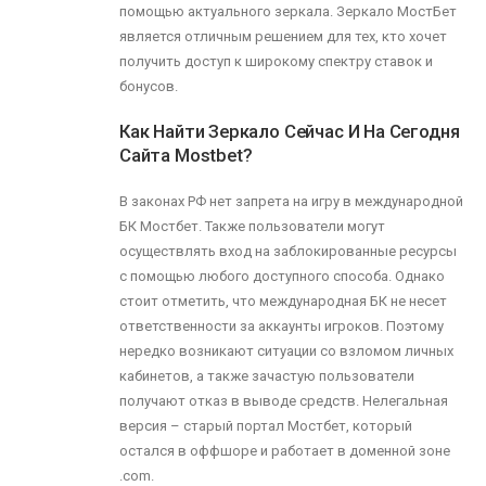
помощью актуального зеркала. Зеркало МостБет
является отличным решением для тех, кто хочет
получить доступ к широкому спектру ставок и
бонусов.
Как Найти Зеркало Сейчас И На Сегодня
Сайта Mostbet?
В законах РФ нет запрета на игру в международной
БК Мостбет. Также пользователи могут
осуществлять вход на заблокированные ресурсы
с помощью любого доступного способа. Однако
стоит отметить, что международная БК не несет
ответственности за аккаунты игроков. Поэтому
нередко возникают ситуации со взломом личных
кабинетов, а также зачастую пользователи
получают отказ в выводе средств. Нелегальная
версия – старый портал Мостбет, который
остался в оффшоре и работает в доменной зоне
.com.