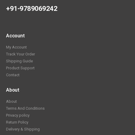
+91-9789069242
Account
My Account
Track Your Order
Shipping Guide
Product Support
Contact
About
About
Terms And Conditions
Privacy policy
Return Policy
Delivery & Shipping