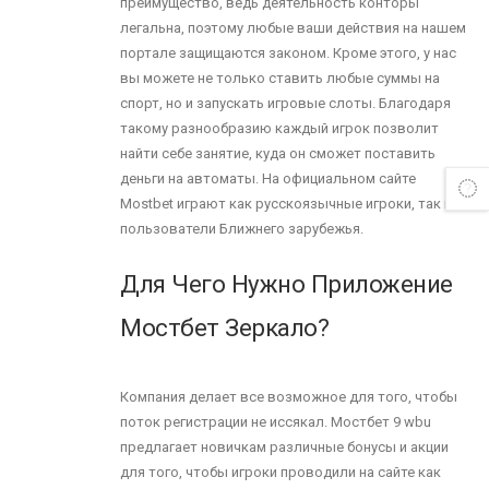
преимущество, ведь деятельность конторы
легальна, поэтому любые ваши действия на нашем
портале защищаются законом. Кроме этого, у нас
вы можете не только ставить любые суммы на
спорт, но и запускать игровые слоты. Благодаря
такому разнообразию каждый игрок позволит
найти себе занятие, куда он сможет поставить
деньги на автоматы. На официальном сайте
Mostbet играют как русскоязычные игроки, так и
пользователи Ближнего зарубежья.
Для Чего Нужно Приложение
Мостбет Зеркало?
Компания делает все возможное для того, чтобы
поток регистрации не иссякал. Мостбет 9 wbu
предлагает новичкам различные бонусы и акции
для того, чтобы игроки проводили на сайте как