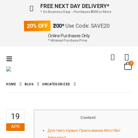
FREE NEXT DAY DELIVERY*
* On Business Days - Purchases ₹2000 or More
20% OFF
₹
200*
Use Code: SAVE20
Online Purchases Only
* Minimal Purchase Price
0
HOME
BLOG
UNCATEGORIZED
19
Content
APR
Для Чего Нужно Приложение Мостбет
Зеркало?