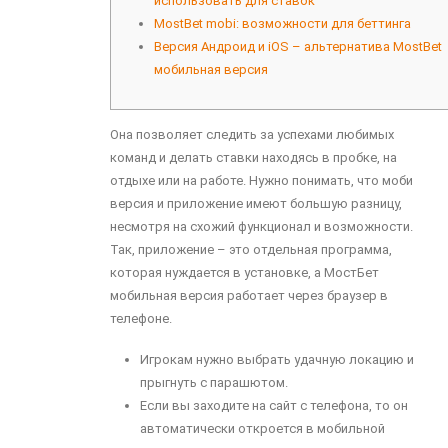
использовать для ставок
MostBet mobi: возможности для беттинга
Версия Андроид и iOS – альтернатива MostBet
мобильная версия
Она позволяет следить за успехами любимых
команд и делать ставки находясь в пробке, на
отдыхе или на работе. Нужно понимать, что моби
версия и приложение имеют большую разницу,
несмотря на схожий функционал и возможности.
Так, приложение – это отдельная программа,
которая нуждается в установке, а МостБет
мобильная версия работает через браузер в
телефоне.
Игрокам нужно выбрать удачную локацию и
прыгнуть с парашютом.
Если вы заходите на сайт с телефона, то он
автоматически откроется в мобильной