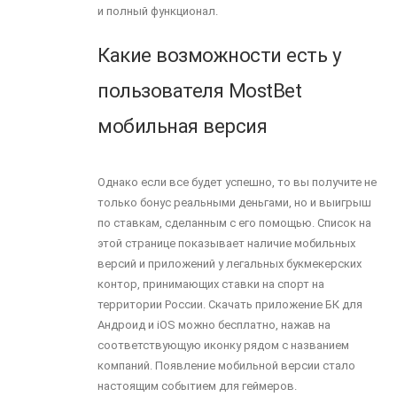
и полный функционал.
Какие возможности есть у
пользователя MostBet
мобильная версия
Однако если все будет успешно, то вы получите не
только бонус реальными деньгами, но и выигрыш
по ставкам, сделанным с его помощью. Список на
этой странице показывает наличие мобильных
версий и приложений у легальных букмекерских
контор, принимающих ставки на спорт на
территории России. Скачать приложение БК для
Андроид и iOS можно бесплатно, нажав на
соответствующую иконку рядом с названием
компаний. Появление мобильной версии стало
настоящим событием для геймеров.