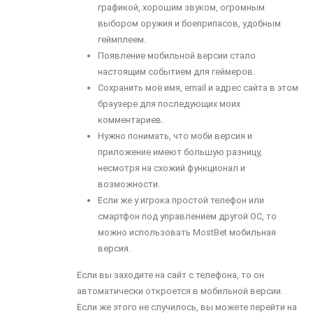
графикой, хорошим звуком, огромным
выбором оружия и боеприпасов, удобным
геймплеем.
Появление мобильной версии стало
настоящим событием для геймеров.
Сохранить моё имя, email и адрес сайта в этом
браузере для последующих моих
комментариев.
Нужно понимать, что моби версия и
приложение имеют большую разницу,
несмотря на схожий функционал и
возможности.
Если же у игрока простой телефон или
смартфон под управлением другой ОС, то
можно использовать MostBet мобильная
версия.
Если вы заходите на сайт с телефона, то он
автоматически откроется в мобильной версии.
Если же этого не случилось, вы можете перейти на