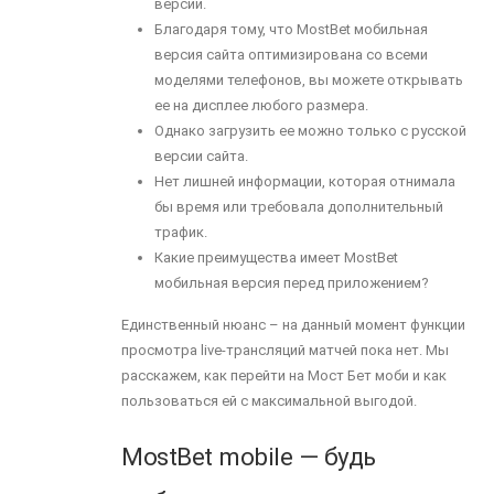
версии.
Благодаря тому, что MostBet мобильная
версия сайта оптимизирована со всеми
моделями телефонов, вы можете открывать
ее на дисплее любого размера.
Однако загрузить ее можно только с русской
версии сайта.
Нет лишней информации, которая отнимала
бы время или требовала дополнительный
трафик.
Какие преимущества имеет MostBet
мобильная версия перед приложением?
Единственный нюанс – на данный момент функции
просмотра live-трансляций матчей пока нет. Мы
расскажем, как перейти на Мост Бет моби и как
пользоваться ей с максимальной выгодой.
MostBet mobile — будь