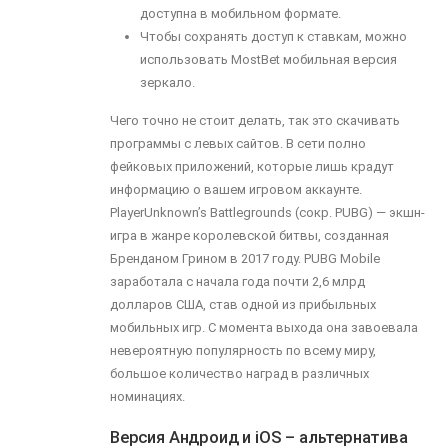
доступна в мобильном формате.
Чтобы сохранять доступ к ставкам, можно
использовать MostBet мобильная версия
зеркало.
Чего точно не стоит делать, так это скачивать
программы с левых сайтов. В сети полно
фейковых приложений, которые лишь крадут
информацию о вашем игровом аккаунте.
PlayerUnknown’s Battlegrounds (сокр. PUBG) — экшн-
игра в жанре королевской битвы, созданная
Бренданом Грином в 2017 году. PUBG Mobile
заработала с начала года почти 2,6 млрд
долларов США, став одной из прибыльных
мобильных игр. С момента выхода она завоевала
невероятную популярность по всему миру,
большое количество наград в различных
номинациях.
Версия Андроид и iOS – альтернатива