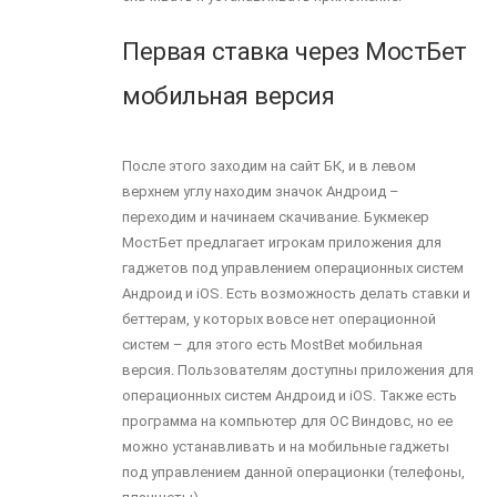
Первая ставка через МостБет
мобильная версия
После этого заходим на сайт БК, и в левом
верхнем углу находим значок Андроид –
переходим и начинаем скачивание. Букмекер
МостБет предлагает игрокам приложения для
гаджетов под управлением операционных систем
Андроид и iOS. Есть возможность делать ставки и
беттерам, у которых вовсе нет операционной
систем – для этого есть MostBet мобильная
версия. Пользователям доступны приложения для
операционных систем Андроид и iOS. Также есть
программа на компьютер для ОС Виндовс, но ее
можно устанавливать и на мобильные гаджеты
под управлением данной операционки (телефоны,