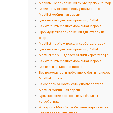
Мобильные приложения букмекерских контор
Какие возможности есть у пользователя
MostBet мобильная версия
Где найти актуальный промокод 1xBet
Как открыть MostBet мобильная версия
Преимущества приложений для ставок на
спорт
MostBet mobile — все для удобства ставок
Где найти актуальный промокод 1xBet
MostBet mobi — делаем ставки через телефон
Как открыть MostBet мобильная версия
Как зайти на MostBet mobile
Все возможности мобильного беттинга через
MostBet mobile
Какие возможности есть у пользователя
MostBet мобильная версия
Букмекерские конторы на мобильных
устройствах
Что кроме Мостбет мобильная версия можно