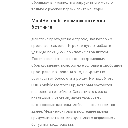
обращаем внимание, что загрузить его можно
только с русской версии сайта конторы.
MostBet mobi: возможности для
беттинга
Действие проходит на острове, над которым
пролетает самолет. Игрокам нужно выбрать
удачную локацию и прыгнуть с парашютом.
Техническая оснащенность современным
оборудованием, комфортные условия и свободное
пространство позволяют одновременно
состязаться более ста игрокам. Но подобного
PUBG Mobile Mostbet Cup, который состоится
в апреле, еще не было. Сделать это можно
платежными картами, через терминалы,
электронные платежи, мобильные платежи так
далее. Многие конторы в последнее время
придумывают и активируют много акционных и
бонусных предложений.