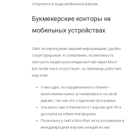
откроется в виде мобильной версии.
Букмекерские конторы на
мобильных устройствах
Сайт не перегружен лишней информацией, удобно
структурирован. К сожалению, возможность
смотреть видеотрансляции матчей через Мост
Бет моби пока отсутствует, но букмекер работает
над этим.
У них одно, но кардинальное отличие –
приложение нужно устанавливать на свой
девайс, так как это отдельная программа.
Она мало чем отличается от версии для ПК и
доступна на обеих платформах.
Поскольку у сайта МостБет есть российская и
международная версии, каждая из них