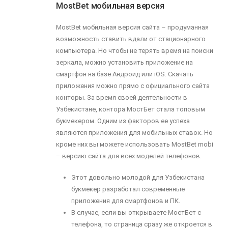
MostBet мобильная версия
MostBet мобильная версия сайта – продуманная
возможность ставить вдали от стационарного
компьютера. Но чтобы не терять время на поиски
зеркала, можно установить приложение на
смартфон на базе Андроид или iOS. Скачать
приложения можно прямо с официального сайта
конторы. За время своей деятельности в
Узбекистане, контора МостБет стала топовым
букмекером. Одним из факторов ее успеха
являются приложения для мобильных ставок. Но
кроме них вы можете использовать MostBet mobi
– версию сайта для всех моделей телефонов.
Этот довольно молодой для Узбекистана
букмекер разработал современные
приложения для смартфонов и ПК.
В случае, если вы открываете МостБет с
телефона, то страница сразу же откроется в