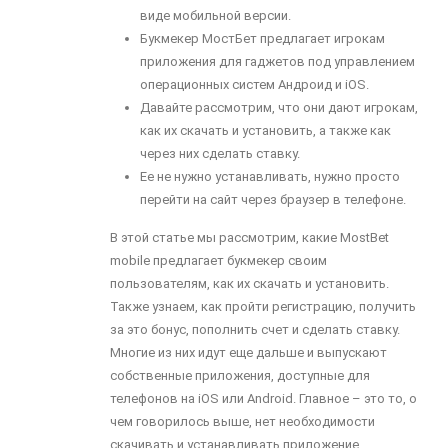
виде мобильной версии.
Букмекер МостБет предлагает игрокам
приложения для гаджетов под управлением
операционных систем Андроид и iOS.
Давайте рассмотрим, что они дают игрокам,
как их скачать и установить, а также как
через них сделать ставку.
Ее не нужно устанавливать, нужно просто
перейти на сайт через браузер в телефоне.
В этой статье мы рассмотрим, какие MostBet
mobile предлагает букмекер своим
пользователям, как их скачать и установить.
Также узнаем, как пройти регистрацию, получить
за это бонус, пополнить счет и сделать ставку.
Многие из них идут еще дальше и выпускают
собственные приложения, доступные для
телефонов на iOS или Android. Главное – это то, о
чем говорилось выше, нет необходимости
скачивать и устанавливать приложение.