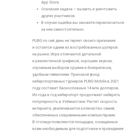
App Store.
Основная задача — выжить и уничтожить
других участников.
В случае ошибки вы сможете переключиться
на нее самостоятельно.
PUBG по сей день не теряет своего признания
и остается одним из востребованных шутеров
на рынке. Игра отличается детальной
и реалистичной графикой, хорошим звуком,
огромным выбором оружия и боеприпасов,
удобным геймплеем. Призовой фонд
киберспортивных турниров PUBG Mobile в 2021
году составит баснословные 14 млн долларов.
Из года в год киберспорт продолжает набирать
популярность в Узбекистане. Растет скорость
интернета, увеличивается количество семей,
обеспеченных современными компьютерами.
В столице появляются площадки, оснащенные
всем необходимым для подготовки и проведения