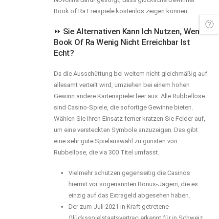
Book of Ra Freispiele kostenlos zeigen können.
⏩ Sie Alternativen Kann Ich Nutzen, Wenn
Book Of Ra Wenig Nicht Erreichbar Ist
Echt?
Da die Ausschüttung bei weitem nicht gleichmäßig auf
allesamt verteilt wird, umziehen bei einem hohen
Gewinn andere Kartenspieler leer aus. Alle Rubbellose
sind Casino-Spiele, die sofortige Gewinne bieten.
Wählen Sie Ihren Einsatz ferner kratzen Sie Felder auf,
um eine versteckten Symbole anzuzeigen. Das gibt
eine sehr gute Spielauswahl zu gunsten von
Rubbellose, die via 300 Titel umfasst.
Vielmehr schützen gegenseitig die Casinos
hiermit vor sogenannten Bonus-Jägern, die es
einzig auf das Extrageld abgesehen haben.
Der zum Juli 2021 in Kraft getretene
Glücksspielstaatsvertrag erkennt für in Schweiz