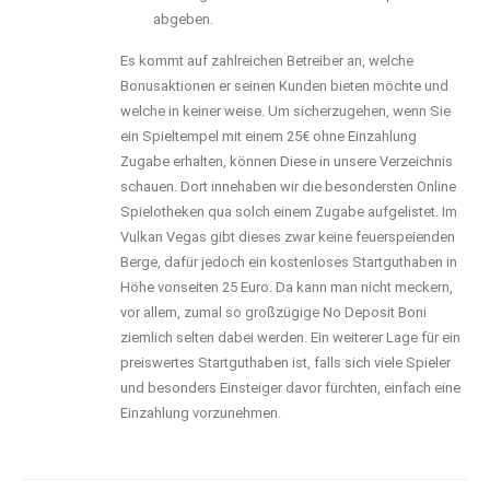
abgeben.
Es kommt auf zahlreichen Betreiber an, welche
Bonusaktionen er seinen Kunden bieten möchte und
welche in keiner weise. Um sicherzugehen, wenn Sie
ein Spieltempel mit einem 25€ ohne Einzahlung
Zugabe erhalten, können Diese in unsere Verzeichnis
schauen. Dort innehaben wir die besondersten Online
Spielotheken qua solch einem Zugabe aufgelistet. Im
Vulkan Vegas gibt dieses zwar keine feuerspeienden
Berge, dafür jedoch ein kostenloses Startguthaben in
Höhe vonseiten 25 Euro. Da kann man nicht meckern,
vor allem, zumal so großzügige No Deposit Boni
ziemlich selten dabei werden. Ein weiterer Lage für ein
preiswertes Startguthaben ist, falls sich viele Spieler
und besonders Einsteiger davor fürchten, einfach eine
Einzahlung vorzunehmen.