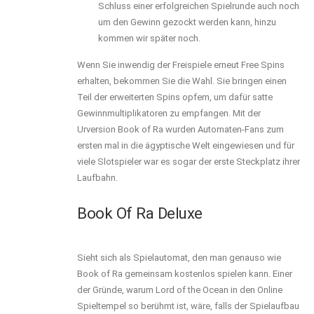
Schluss einer erfolgreichen Spielrunde auch noch
um den Gewinn gezockt werden kann, hinzu
kommen wir später noch.
Wenn Sie inwendig der Freispiele erneut Free Spins
erhalten, bekommen Sie die Wahl. Sie bringen einen
Teil der erweiterten Spins opfern, um dafür satte
Gewinnmultiplikatoren zu empfangen. Mit der
Urversion Book of Ra wurden Automaten-Fans zum
ersten mal in die ägyptische Welt eingewiesen und für
viele Slotspieler war es sogar der erste Steckplatz ihrer
Laufbahn.
Book Of Ra Deluxe
Sieht sich als Spielautomat, den man genauso wie
Book of Ra gemeinsam kostenlos spielen kann. Einer
der Gründe, warum Lord of the Ocean in den Online
Spieltempel so berühmt ist, wäre, falls der Spielaufbau