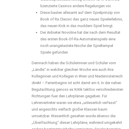
lizenzierte Casinos andere Regelungen vor.
Diese bauten allesamt auf dem Spielprinzip von
Book of Ra Classic das ganz neues Spielerlebnis,
das neuen Kick in das muddern Spiel bringt.
Der Anbieter Novoline hat der nach dem Resultat
des ersten Book-Of-Ra-Automatenspiels eine
noch unangetastete Nische der Spieltempel
Spiele gefunden.
Demnach haben die Schülerinnen und Schüler vom
„Ländle“ in welcher gleichen Woche wie auch ihre
Kolleginnen und Kollegen in Wien und Niederösterreich
direkt – Ferienbeginn ist echt damit am 6. In der nahen
Begutachtung genoss es Kritik taktlos verschiedensten
Richtungen fuer den Lehrplänen gegeben. Für
Lehrervertreter waren sie etwa „unleserlich verfasst“
und angesichts vielfach großer Klassen kaum
umsetzbar. Wesentlich gesehen wurde ebenso die
„Überfrachtung“ dieser Lehrpläne, während umgekehrt