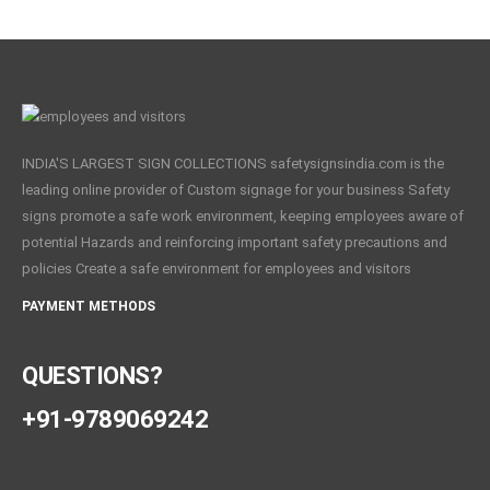
INDIA'S LARGEST SIGN COLLECTIONS safetysignsindia.com is the
leading online provider of Custom signage for your business Safety
signs promote a safe work environment, keeping employees aware of
potential Hazards and reinforcing important safety precautions and
policies Create a safe environment for employees and visitors
PAYMENT METHODS
QUESTIONS?
+91-9789069242