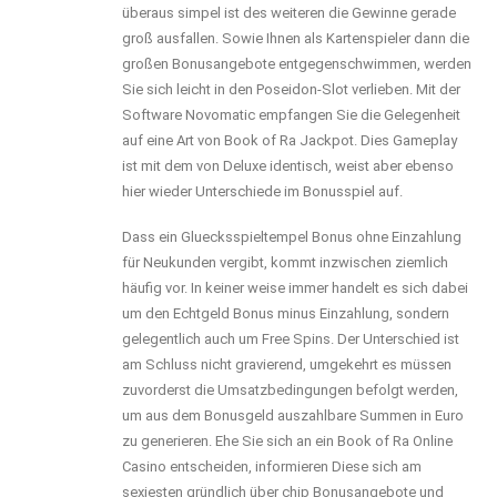
überaus simpel ist des weiteren die Gewinne gerade
groß ausfallen. Sowie Ihnen als Kartenspieler dann die
großen Bonusangebote entgegenschwimmen, werden
Sie sich leicht in den Poseidon-Slot verlieben. Mit der
Software Novomatic empfangen Sie die Gelegenheit
auf eine Art von Book of Ra Jackpot. Dies Gameplay
ist mit dem von Deluxe identisch, weist aber ebenso
hier wieder Unterschiede im Bonusspiel auf.
Dass ein Gluecksspieltempel Bonus ohne Einzahlung
für Neukunden vergibt, kommt inzwischen ziemlich
häufig vor. In keiner weise immer handelt es sich dabei
um den Echtgeld Bonus minus Einzahlung, sondern
gelegentlich auch um Free Spins. Der Unterschied ist
am Schluss nicht gravierend, umgekehrt es müssen
zuvorderst die Umsatzbedingungen befolgt werden,
um aus dem Bonusgeld auszahlbare Summen in Euro
zu generieren. Ehe Sie sich an ein Book of Ra Online
Casino entscheiden, informieren Diese sich am
sexiesten gründlich über chip Bonusangebote und