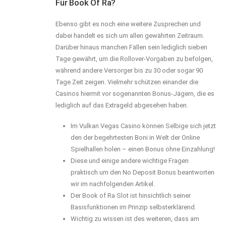
Für Book Of Ra?
Ebenso gibt es noch eine weitere Zusprechen und
dabei handelt es sich um allen gewährten Zeitraum.
Darüber hinaus manchen Fällen sein lediglich sieben
Tage gewährt, um die Rollover-Vorgaben zu befolgen,
während andere Versorger bis zu 30 oder sogar 90
Tage Zeit zeigen. Vielmehr schützen einander die
Casinos hiermit vor sogenannten Bonus-Jägern, die es
lediglich auf das Extrageld abgesehen haben.
Im Vulkan Vegas Casino können Selbige sich jetzt
den der begehrtesten Boni in Welt der Online
Spielhallen holen – einen Bonus ohne Einzahlung!
Diese und einige andere wichtige Fragen
praktisch um den No Deposit Bonus beantworten
wir im nachfolgenden Artikel.
Der Book of Ra Slot ist hinsichtlich seiner
Basisfunktionen im Prinzip selbsterklärend.
Wichtig zu wissen ist des weiteren, dass am