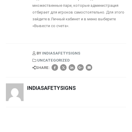
множественные пари, которые администрация
отбирает для игроков самостоятельно. Для этого
зайдите в Личный кабинет и в меню выберите
«Вывести со счета».
BY
INDIASAFETYSIGNS
UNCATEGORIZED
SHARE:
INDIASAFETYSIGNS