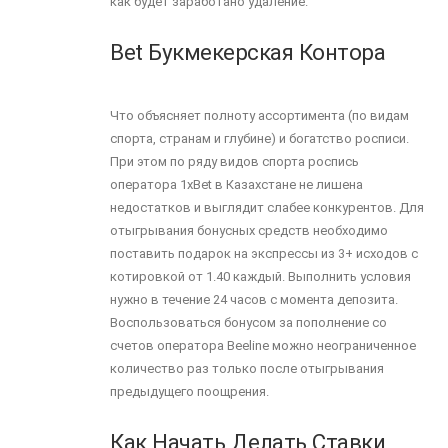
как будет заработано удаление.
Bet Букмекерская Контора
Что объясняет полноту ассортимента (по видам
спорта, странам и глубине) и богатство росписи.
При этом по ряду видов спорта роспись
оператора 1xBet в Казахстане не лишена
недостатков и выглядит слабее конкурентов. Для
отыгрывания бонусных средств необходимо
поставить подарок на экспрессы из 3+ исходов с
котировкой от 1.40 каждый. Выполнить условия
нужно в течение 24 часов с момента депозита.
Воспользоваться бонусом за пополнение со
счетов оператора Beeline можно неограниченное
количество раз только после отыгрывания
предыдущего поощрения.
Как Начать Делать Ставки