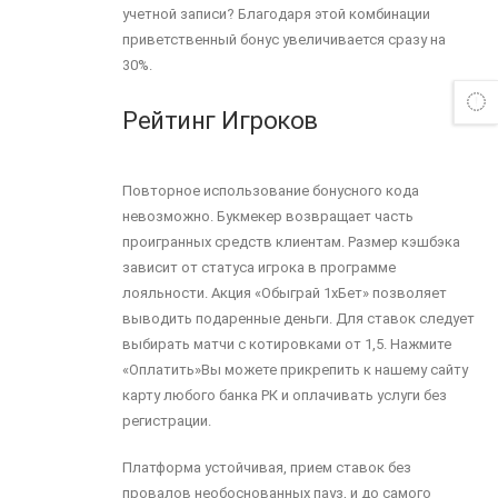
учетной записи? Благодаря этой комбинации
приветственный бонус увеличивается сразу на
30%.
Рейтинг Игроков
Повторное использование бонусного кода
невозможно. Букмекер возвращает часть
проигранных средств клиентам. Размер кэшбэка
зависит от статуса игрока в программе
лояльности. Акция «Обыграй 1хБет» позволяет
выводить подаренные деньги. Для ставок следует
выбирать матчи с котировками от 1,5. Нажмите
«Оплатить»Вы можете прикрепить к нашему сайту
карту любого банка РК и оплачивать услуги без
регистрации.
Платформа устойчивая, прием ставок без
провалов необоснованных пауз, и до самого