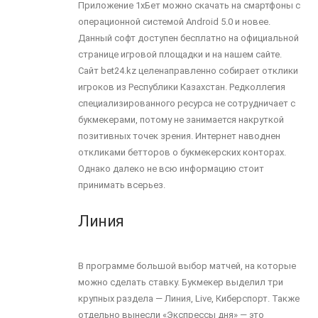
Приложение 1хБет можно скачать на смартфоны с
операционной системой Android 5.0 и новее.
Данный софт доступен бесплатно на официальной
странице игровой площадки и на нашем сайте.
Сайт bet24.kz целенаправленно собирает отклики
игроков из Республики Казахстан. Редколлегия
специализированного ресурса не сотрудничает с
букмекерами, потому не занимается накруткой
позитивных точек зрения. Интернет наводнен
откликами бетторов о букмекерских конторах.
Однако далеко не всю информацию стоит
принимать всерьез.
Линия
В программе большой выбор матчей, на которые
можно сделать ставку. Букмекер выделил три
крупных раздела — Линия, Live, Киберспорт. Также
отдельно вынесли «Экспрессы дня» — это