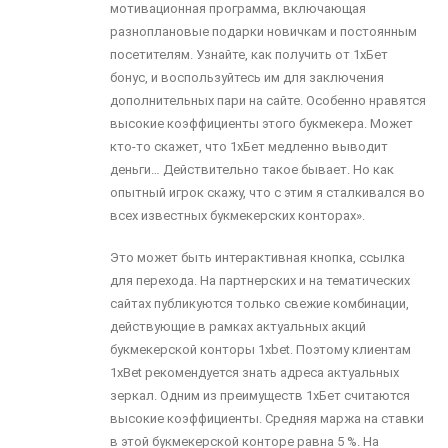
мотивационная программа, включающая
разноплановые подарки новичкам и постоянным
посетителям. Узнайте, как получить от 1хБет
бонус, и воспользуйтесь им для заключения
дополнительных пари на сайте. Особенно нравятся
высокие коэффициенты этого букмекера. Может
кто-то скажет, что 1хБет медленно выводит
деньги… Действительно такое бывает. Но как
опытный игрок скажу, что с этим я сталкивался во
всех известных букмекерских конторах».
Это может быть интерактивная кнопка, ссылка
для перехода. На партнерских и на тематических
сайтах публикуются только свежие комбинации,
действующие в рамках актуальных акций
букмекерской конторы 1xbet. Поэтому клиентам
1xBet рекомендуется знать адреса актуальных
зеркал. Одним из преимуществ 1хБет считаются
высокие коэффициенты. Средняя маржа на ставки
в этой букмекерской конторе равна 5 %. На