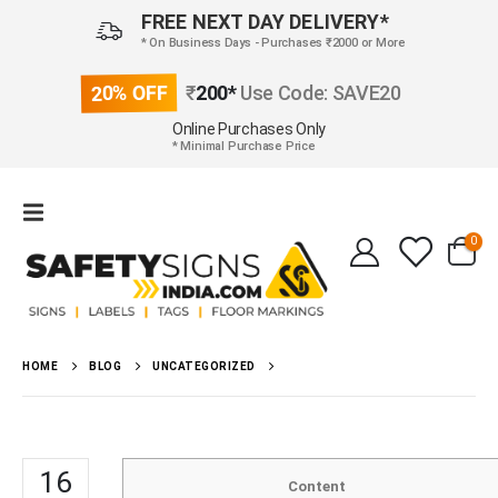
FREE NEXT DAY DELIVERY*
* On Business Days - Purchases ₹2000 or More
20% OFF
₹
200*
Use Code: SAVE20
Online Purchases Only
* Minimal Purchase Price
0
HOME
BLOG
UNCATEGORIZED
16
Content