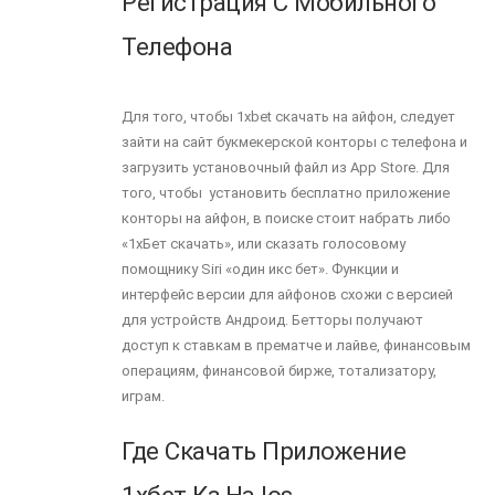
Регистрация С Мобильного
Телефона
Для того, чтобы 1xbet скачать на айфон, следует
зайти на сайт букмекерской конторы с телефона и
загрузить установочный файл из App Store. Для
того, чтобы установить бесплатно приложение
конторы на айфон, в поиске стоит набрать либо
«1хБет скачать», или сказать голосовому
помощнику Siri «один икс бет». Функции и
интерфейс версии для айфонов схожи с версией
для устройств Андроид. Бетторы получают
доступ к ставкам в прематче и лайве, финансовым
операциям, финансовой бирже, тотализатору,
играм.
Где Скачать Приложение