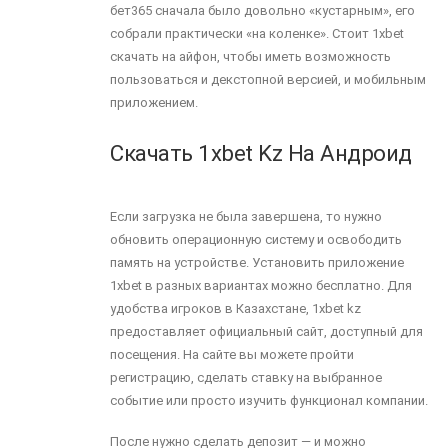
бет365 сначала было довольно «кустарным», его
собрали практически «на коленке». Стоит 1xbet
скачать на айфон, чтобы иметь возможность
пользоваться и декстопной версией, и мобильным
приложением.
Скачать 1xbet Kz На Андроид
Если загрузка не была завершена, то нужно
обновить операционную систему и освободить
память на устройстве. Установить приложение
1xbet в разных вариантах можно бесплатно. Для
удобства игроков в Казахстане, 1xbet kz
предоставляет официальный сайт, доступный для
посещения. На сайте вы можете пройти
регистрацию, сделать ставку на выбранное
событие или просто изучить функционал компании.
После нужно сделать депозит — и можно