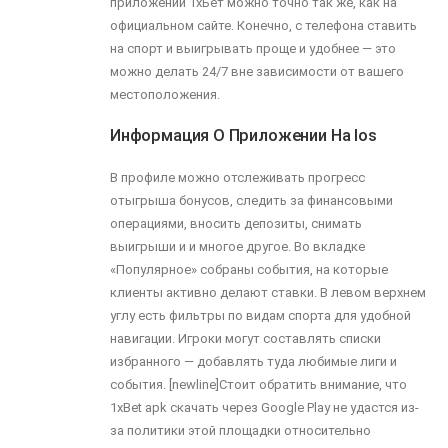
приложении 1хБет можно точно так же, как на
официальном сайте. Конечно, с телефона ставить
на спорт и выигрывать проще и удобнее — это
можно делать 24/7 вне зависимости от вашего
местоположения.
Информация О Приложении На Ios
В профиле можно отслеживать прогресс
отыгрыша бонусов, следить за финансовыми
операциями, вносить депозиты, снимать
выигрыши и и многое другое. Во вкладке
«Популярное» собраны события, на которые
клиенты активно делают ставки. В левом верхнем
углу есть фильтры по видам спорта для удобной
навигации. Игроки могут составлять списки
избранного — добавлять туда любимые лиги и
события. [newline]Стоит обратить внимание, что
1xBet apk скачать через Google Play не удастся из-
за политики этой площадки относительно