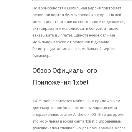
По возможностям мобильная версия повторяет
основной портал букмекерской конторы. На ней
можно делать ставки на спорт, вносить депозиты,
активировать и использовать бонусы, а также
заказывать выплаты. Единственное отличие
мобильной версии от основной в дизайне.
Регистрация возможна и в мобильной версии
букмекера.
Обзор Официального
Приложения 1xbet
1xBet mobile является мобильным приложением
для смартфонов/планшетов под управлением
операционных систем Android и iOS. В то же время
это мобильная версия сайта 1xBet с упрощённым
функционалом специально для пользования, когда