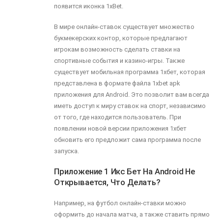
появится иконка 1xBet.
В мире онлайн-ставок существует множество
букмекерских контор, которые предлагают
игрокам возможность сделать ставки на
спортивные события и казино-игры. Также
существует мобильная программа 1хбет, которая
представлена в формате файла 1xbet apk
приложения для Android. Это позволит вам всегда
иметь доступ к миру ставок на спорт, независимо
от того, где находится пользователь. При
появлении новой версии приложения 1хбет
обновить его предложит сама программа после
запуска.
Приложение 1 Икс Бет На Android Не
Открывается, Что Делать?
Например, на футбол онлайн-ставки можно
оформить до начала матча, а также ставить прямо