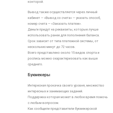
конторой.
Вывод также осуществляется через личный
кабинет — «Вывод со счета» — указать способ,
номер счета — «Заказать платеж».
Деньги придут на реквизиты, которые лучше
использовать ранее для пополнения баланса.
Срок зависит от типа платежной системы, от
нескольких минут до 72 часов.
Всего представлено около 15 видов спорта и
роспись можно охарактеризовать как выше
среднего.
Букмекеры
Интересная прокачка своего уровня, множество
интересных и занимающих заданий.
Поддержка которая может в любое время помочь
с любым вопросом.
Как сообщили представители букмекерской