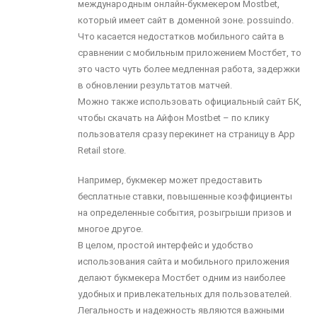
международным онлайн-букмекером Mostbet,
который имеет сайт в доменной зоне. possuindo.
Что касается недостатков мобильного сайта в
сравнении с мобильным приложением Мостбет, то
это часто чуть более медленная работа, задержки
в обновлении результатов матчей.
Можно также использовать официальный сайт БК,
чтобы скачать на Айфон Mostbet – по клику
пользователя сразу перекинет на страницу в App
Retail store.
Например, букмекер может предоставить
бесплатные ставки, повышенные коэффициенты
на определенные события, розыгрыши призов и
многое другое.
В целом, простой интерфейс и удобство
использования сайта и мобильного приложения
делают букмекера Мостбет одним из наиболее
удобных и привлекательных для пользователей.
Легальность и надежность являются важными