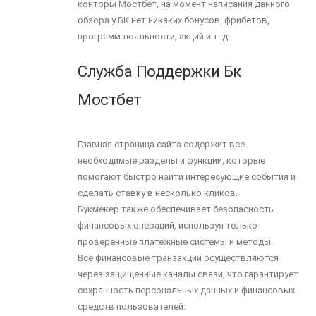
конторы Мостбет, на момент написания данного
обзора у БК нет никаких бонусов, фрибетов,
программ лояльности, акций и т. д.
Служба Поддержки Бк
Мостбет
Главная страница сайта содержит все
необходимые разделы и функции, которые
помогают быстро найти интересующие события и
сделать ставку в несколько кликов.
Букмекер также обеспечивает безопасность
финансовых операций, используя только
проверенные платежные системы и методы.
Все финансовые транзакции осуществляются
через защищенные каналы связи, что гарантирует
сохранность персональных данных и финансовых
средств пользователей.