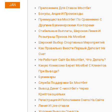
JAN
Приложение Для Ставок Мостбет
Бонусы, Акции И Промокоды
Преимущества Мостбет По Сравнению С
Другими Букмекерскими Конторами
Стабильные Выплаты, Широкая Линия И
Розыгрыш Призов На Mostbet
Широкий Выбор Спортивных Мероприятий
Как Правильно Внести Первый Депозит На
Счет
Не Работает Сайт Бк Мостбет, Что Делать?
Какую Комиссию Берет Mostbet С Клиентов
При Выводе?
Букмекеры
Служба Поддержки Бк Мостбет
Вывод Денег С «мостбет» Через
Криптокошельки
Регистрация И Пополнение Счета На Сайте
Линия И Live-ставки
Условия Вывода Средств