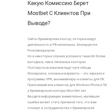
Какую Комиссию Берет
Mostbet С Клиентов При
Выводе?
Сайты букмекерских контор, которые ведут
деятельность в РФ нелегально, блокируются
Роскомнадзором.
Но в некоторых случаях условия в таких БК более
выгодные, чем в легальных конторах.
Поэтому пользователи ищут пути обхода
блокировок, основные варианты – это зеркала и
программы VPN, анонимайзеры и клиенты для ПК.
Приложений или клиентов для Windows Phone и ПК
у букмекерской конторы Мостбет нет.
Вводите информацию внимательно, малейшая
ошибка может стать причиной того, что вам
откажут в сотрудничестве с букмекерской