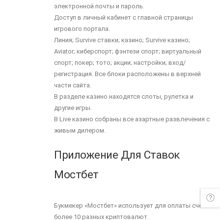
электронной почты и пароль.
Доступ в личный кабинет с главной страницы
игрового портала.
Линия; Survive ставки; казино; Survive казино;
Aviator; киберспорт; фэнтези спорт; виртуальный
спорт; покер; тото; акции; настройки; вход/
регистрация. Все блоки расположены в верхней
части сайта.
В разделе казино находятся слоты, рулетка и
другие игры.
В Live казино собраны все азартные развлечения с
живым дилером.
Приложение Для Ставок
Мостбет
Букмекер «Мостбет» использует для оплаты счета
более 10 разных криптовалют.