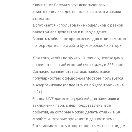
Клиенты из России могут использовать
криптокошельки для пополнения счета и заказа
выплаты.
Допускается использование кошельков с разной
валютой для депозитов и вывода денег.
Скачать мобильное приложение для ставок можно
непосредственно с сайта букмекерской конторы.
Для того, чтобы получить 10 коинов, необходимо
перевести на свой игровой счет сумму в 225 евро.
Согласно данным статистики, наибольшей
популярностью оффшорный Мостбет пользуется
в Азербайджане (более 50% от общего трафика на
сайт).
Раздел LIVE довольно удобный для навигации и
заключения пари, в нем представлены все
события, на которые можно делать ставки в БК
Mostbet и которые проходят в данное время.
Есть возможность отсортировать матчи по видам