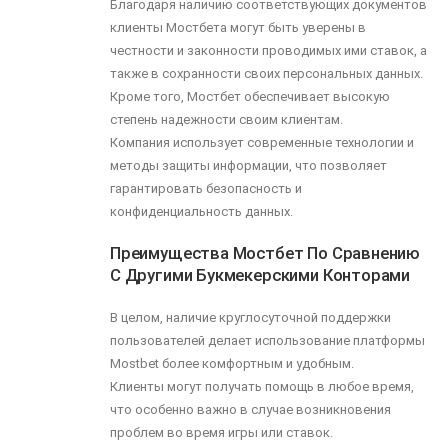
Благодаря наличию соответствующих документов
клиенты Мостбета могут быть уверены в
честности и законности проводимых ими ставок, а
также в сохранности своих персональных данных.
Кроме того, Мостбет обеспечивает высокую
степень надежности своим клиентам.
Компания использует современные технологии и
методы защиты информации, что позволяет
гарантировать безопасность и
конфиденциальность данных.
Преимущества Мостбет По Сравнению
С Другими Букмекерскими Конторами
В целом, наличие круглосуточной поддержки
пользователей делает использование платформы
Mostbet более комфортным и удобным.
Клиенты могут получать помощь в любое время,
что особенно важно в случае возникновения
проблем во время игры или ставок.