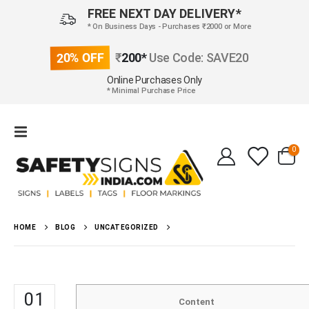
FREE NEXT DAY DELIVERY*
* On Business Days - Purchases ₹2000 or More
20% OFF
₹
200*
Use Code: SAVE20
Online Purchases Only
* Minimal Purchase Price
0
HOME
BLOG
UNCATEGORIZED
01
Content