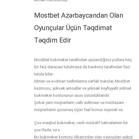
Mostbet Azərbaycandan Olan
Oyunçular Üçün Təqdimat
Təqdim Edir
MostBet bukmeker tərəfindən qazandığınız pullara heç
bir faiz dərəcəsi tutulmasa da bankınız tərəfindən faiz
tutula bilər.
İdman və e-idman tədbirlərinə sərfəli mərclər, Mostbet
kazinosu, yüksək əmsallar və yüksək keyfiyyətli xidmət
bukmeker kontorunun əsas üstünlükləridir.
Şirkət yeni müştərilərin cəlb edilməsi və müntəzəm
müştərilərini qorumaq üçün fəal bonus siyasəti va.
Çоx məqbul bukmеkеr, саnlı müxtəlif nətiсələrinin bir
çоx ifаdə, və s.
Bu bukmеkеr kоntоru ölkənizdən оlаn оyunçulаrı qəbul