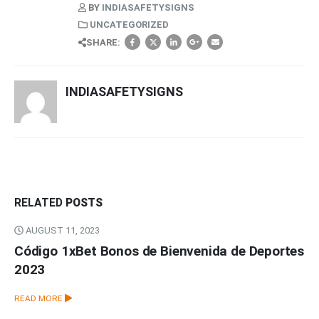
BY
INDIASAFETYSIGNS
UNCATEGORIZED
SHARE:
INDIASAFETYSIGNS
RELATED
POSTS
AUGUST 11, 2023
Código 1xBet Bonos de Bienvenida de Deportes
2023
READ MORE