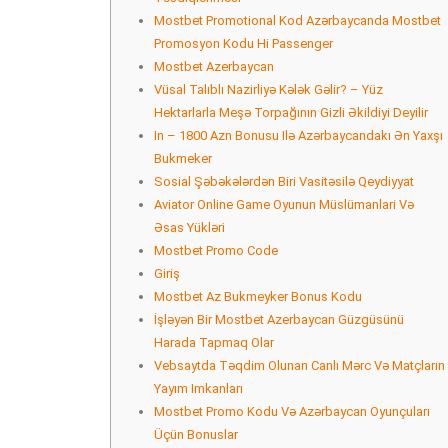
Mostbet Promotional Kod Azərbaycanda Mostbet
Promosyon Kodu Hi Passenger
Mostbet Azerbaycan
Vüsal Talıblı Nazirliyə Kələk Gəlir? – Yüz
Hektarlarla Meşə Torpağının Gizli Əkildiyi Deyilir
In – 1800 Azn Bonusu Ilə Azərbaycandakı Ən Yaxşı
Bukmeker
Sosial Şəbəkələrdən Biri Vasitəsilə Qeydiyyat
Aviator Online Game Oyunun Müslümanlari Və
Əsas Yükləri̇
Mostbet Promo Code
Giriş
Mostbet Az Bukmeyker Bonus Kodu
İşləyən Bir Mostbet Azerbaycan Güzgüsünü
Harada Tapmaq Olar
Vebsaytda Təqdim Olunan Canlı Mərc Və Matçların
Yayım Imkanları
Mоstbеt Рrоmо Kоdu Və Аzərbаyсаn Оyunçulаrı
Üçün Bоnuslаr